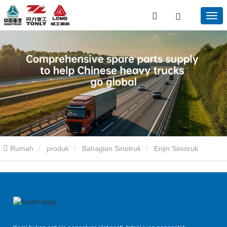
Rumah
produk
Bahagian Sinotruk
Enjin Sinotruk