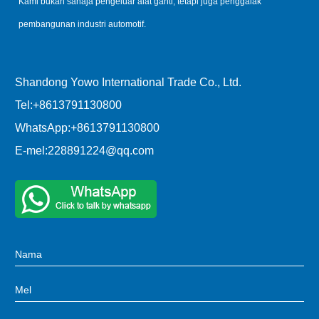
Kami bukan sahaja pengeluar alat ganti, tetapi juga penggalak
pembangunan industri automotif.
Shandong Yowo International Trade Co., Ltd.
Tel:
+8613791130800
WhatsApp:
+8613791130800
E-mel:
228891224@qq.com