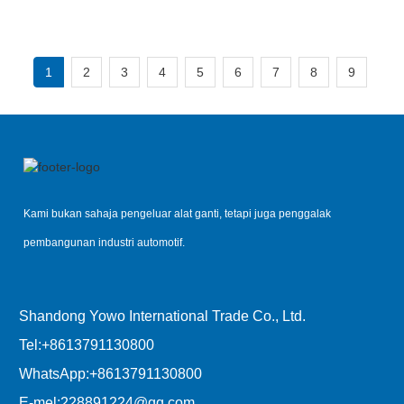
Wg2229060010
Wg2209060005
1
2
3
4
5
6
7
8
9
Kami bukan sahaja pengeluar alat ganti, tetapi juga penggalak
pembangunan industri automotif.
Shandong Yowo International Trade Co., Ltd.
Tel:
+8613791130800
WhatsApp:
+8613791130800
E-mel:
228891224@qq.com