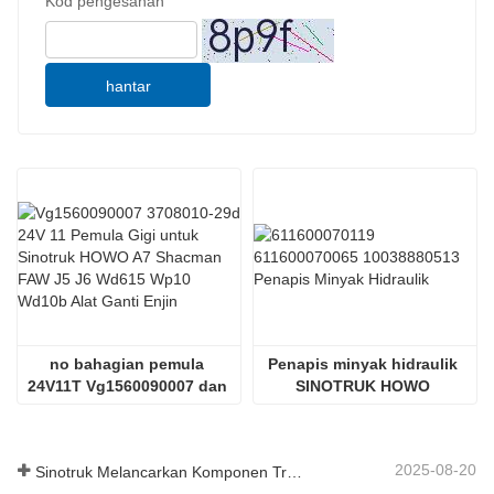
Kod pengesahan
hantar
no bahagian pemula 
Penapis minyak hidraulik 
24V11T Vg1560090007 dan 
SINOTRUK HOWO 
3708010 - 29d
611600070119
2025-08-20
Sinotruk Melancarkan Komponen Trak Tugas Berat Generasi Baharu: Meningkatkan Kecekapan dan Kebolehpercayaan untuk Logistik Global