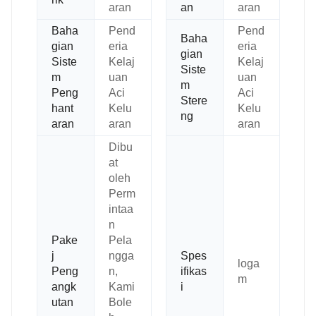
aran
an
aran
Baha
Pend
Pend
Baha
gian
eria
eria
gian
Siste
Kelaj
Kelaj
Siste
m
uan
uan
m
Peng
Aci
Aci
Stere
hant
Kelu
Kelu
ng
aran
aran
aran
Dibu
at
oleh
Perm
intaa
n
Pake
Pela
j
ngga
Spes
loga
Peng
n,
ifikas
m
angk
Kami
i
utan
Bole