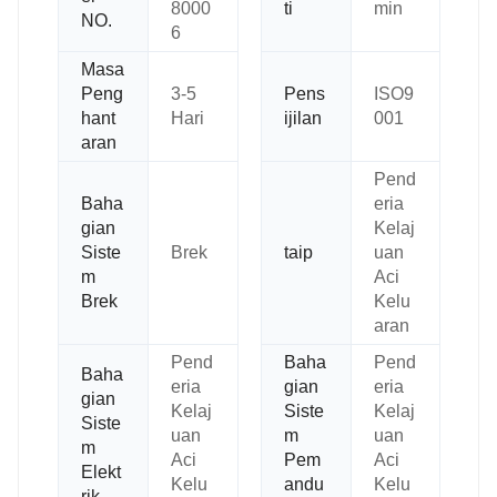
8000
ti
min
NO.
6
Masa
Peng
3-5
Pens
ISO9
hant
Hari
ijilan
001
aran
Pend
Baha
eria
gian
Kelaj
Siste
Brek
taip
uan
m
Aci
Brek
Kelu
aran
Pend
Baha
Pend
Baha
eria
gian
eria
gian
Kelaj
Siste
Kelaj
Siste
uan
m
uan
m
Aci
Pem
Aci
Elekt
Kelu
andu
Kelu
rik