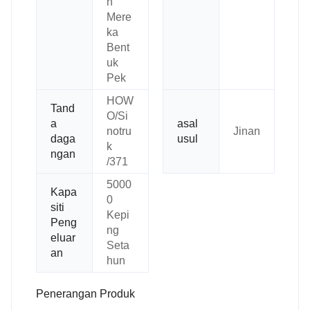
h
Mere
ka
Bent
uk
Pek
HOW
Tand
O/Si
a
asal
notru
Jinan
daga
usul
k
ngan
/371
5000
Kapa
0
siti
Kepi
Peng
ng
eluar
Seta
an
hun
Penerangan Produk