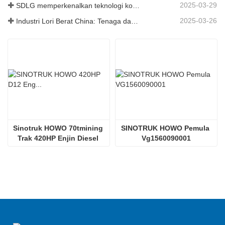
2025-03-29
SDLG memperkenalkan teknologi komponen trak generasi akan datang untuk meningkatkan kecekapan logistik global
2025-03-26
Industri Lori Berat China: Tenaga dan Eksport Baru sebagai Pemandu Berkembar, dengan Bahagian Tempatan Perusahaan Mempercepat Kenaikannya
Sinotruk HOWO 70tmining 
SINOTRUK HOWO Pemula 
Trak 420HP Enjin Diesel 
Vg1560090001
D12.42