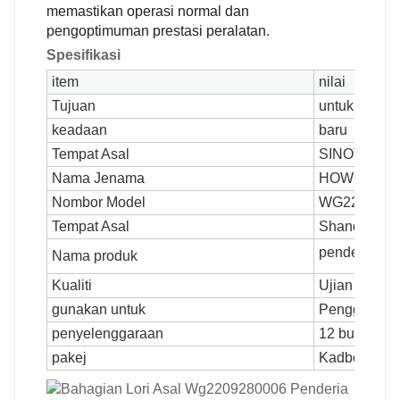
memastikan operasi normal dan
pengoptimuman prestasi peralatan.
Spesifikasi
item
nilai
Tujuan
untuk pengg
keadaan
baru
Tempat Asal
SINOTRUK
Nama Jenama
HOWO
Nombor Model
WG2209280
Tempat Asal
Shandong, 
penderia kel
Nama produk
Kualiti
Ujian Berkua
gunakan untuk
Penggantian
penyelenggaraan
12 bulan
pakej
Kadbod atau