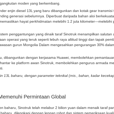
pengangkutan moden yang berkembang.
linder enjin diesel 13L yang baru dibangunkan dan kotak gear transmisi t
ng generasi sebelumnya. Diperbuat daripada bahan aloi berkekuatan
 memastikan hayat perkhidmatan melebihi 1.2 juta kilometer—melebihi 
tem penggantungan yang dinaik taraf Sinotruk menampilkan salutan a
an operasi yang teruk seperti lebuh raya altitud tinggi dan tapak pem
dan kawasan gurun Mongolia Dalam mengesahkan pengurangan 30% dala
adu, dibangunkan dengan kerjasama Huawei, membolehkan pemantaua
 dihantar ke platform awan Sinotruk, membolehkan pengurus armada m
i.
enjin 13L baharu, dengan parameter teknikal (mis., bahan, kadar kecek
 Memenuhi Permintaan Global
 baharu, Sinotruk telah melabur 2 bilion yuan dalam menaik taraf pa
aharu, dilengkapi dengan lengan robot dan sistem pemeriksaan kualit