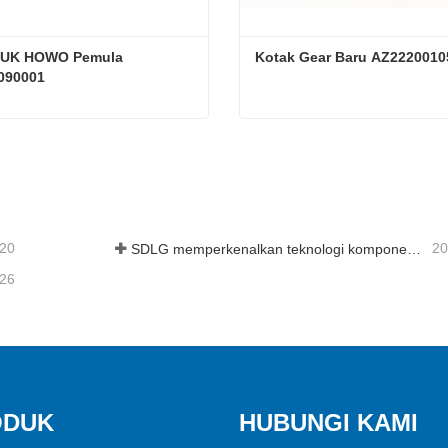
UK HOWO Pemula 
Kotak Gear Baru AZ2220010
090001
SINOTRUK HOWO Pemula Vg1560090001
Kotak Gear Baru AZ22200
i sekarang
Hubungi sekarang
-20
20
SDLG memperkenalkan teknologi komponen trak generasi akan datang untuk meningkatkan kecekapan logistik global
-26
ODUK
HUBUNGI KAMI