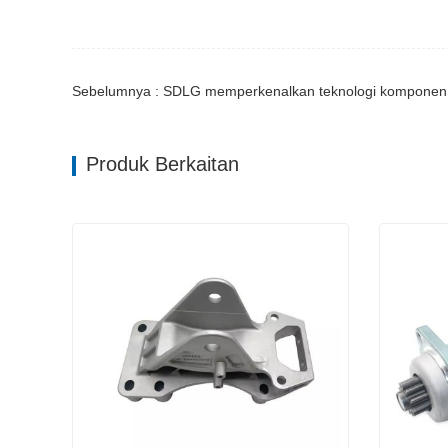
Sebelumnya : SDLG memperkenalkan teknologi komponen tr
Produk Berkaitan