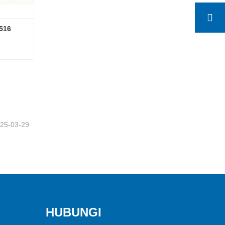
516
10516
25-03-29
HUBUNGI