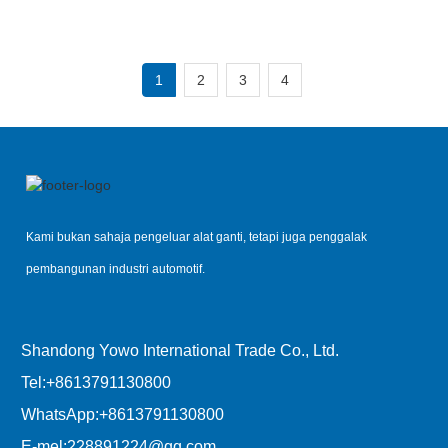
Penyambung
1
2
3
4
Kami bukan sahaja pengeluar alat ganti, tetapi juga penggalak
pembangunan industri automotif.
Shandong Yowo International Trade Co., Ltd.
Tel:
+8613791130800
WhatsApp:
+8613791130800
E-mel:
228891224@qq.com