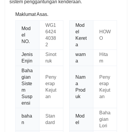
sistem penggantungan kenderaan.
Maklumat Asas.
WG1
Mod
Mod
6424
el
HOW
el
4038
Keret
O
NO.
2
a
Jenis
Sinot
warn
Hita
Enjin
ruk
a
m
Baha
gian
Peny
Nam
Peny
Siste
erap
a
erap
m
Kejut
Prod
Kejut
Susp
an
uk
an
ensi
Baha
baha
Stan
Mod
gian
n
dard
el
Lori