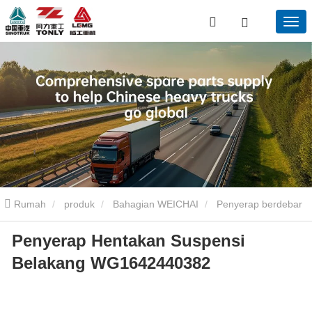
Rumah
produk
Bahagian WEICHAI
Penyerap berdebar
Penyerap Hentakan Suspensi
penggantungan belakang WG1642440382
Belakang WG1642440382