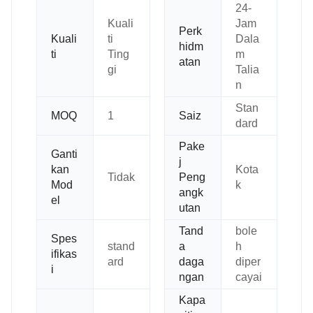
24-
Kuali
Jam
Perk
Kuali
ti
Dala
hidm
ti
Ting
m
atan
gi
Talia
n
Stan
MOQ
1
Saiz
dard
Pake
Ganti
j
kan
Kota
Tidak
Peng
Mod
k
angk
el
utan
Tand
bole
Spes
stand
a
h
ifikas
ard
daga
diper
i
ngan
cayai
Kapa