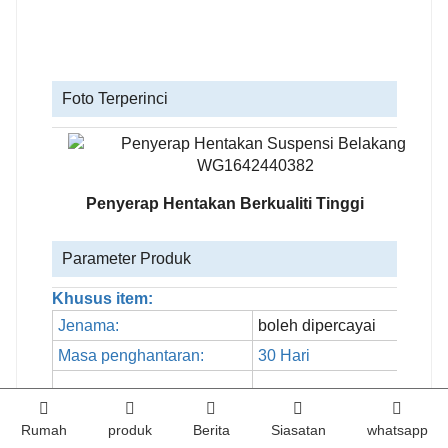
Foto Terperinci
Penyerap Hentakan Berkualiti Tinggi
Parameter Produk
Khusus item:
Jenama:
boleh dipercayai
Masa penghantaran:
30 Hari
Pelabuhan Penghantaran:
Pelabuhan Qingdao, Chin
Rumah
produk
Berita
Siasatan
whatsapp
howo
Model Kereta: