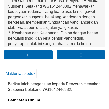
1. Prestasi Redaman Luar Biasa: Penyerap Hentakan
Suspensi Belakang WG1642440382 menawarkan
keupayaan redaman yang luar biasa. Ia mengawal
pergerakan suspensi belakang kenderaan dengan
berkesan, memberikan tunggangan yang lancar dan
stabil walaupun di atas jalan yang kasar.
2. Ketahanan dan Ketahanan: Dibina dengan bahan
berkualiti tinggi dan reka bentuk yang teguh,
penyerap hentak ini sangat tahan lama. Ia boleh
menahan kesukaran penggunaan berterusan,
termasuk pendedahan kepada pelbagai keadaan
jalan raya dan getaran, memastikan hayat
perkhidmatan yang panjang.
3. Kebolehlarasan Tepat: Ia menampilkan
Maklumat produk
kebolehlarasan yang tepat, membolehkan penalaan
halus daya redaman mengikut pilihan pemanduan
Berikut ialah pengenalan kepada Penyerap Hentakan
dan keadaan jalan yang berbeza. Ini membolehkan
Suspensi Belakang WG1642440382:
pemandu menyesuaikan rasa perjalanan mengikut
keinginan mereka.
Gambaran Umum
4. Kestabilan Kenderaan yang Dipertingkatkan:
Dengan menyerap hentakan dan getaran secara