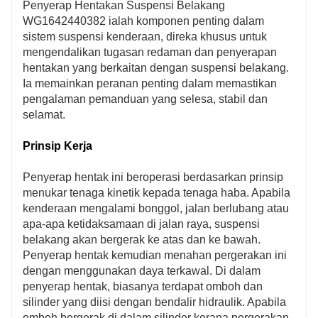
Penyerap Hentakan Suspensi Belakang
berkesan dari suspensi belakang, WG1642440382
WG1642440382 ialah komponen penting dalam
meningkatkan kestabilan kenderaan dengan ketara.
sistem suspensi kenderaan, direka khusus untuk
Ini penting untuk pemanduan yang selamat,
mengendalikan tugasan redaman dan penyerapan
terutamanya semasa manuver seperti selekoh dan
hentakan yang berkaitan dengan suspensi belakang.
brek.
Ia memainkan peranan penting dalam memastikan
5. Keserasian dan Pemasangan Mudah: Penyerap
pengalaman pemanduan yang selesa, stabil dan
Kejutan Suspensi Belakang WG1642440382 direka
selamat.
bentuk supaya sangat serasi dengan pelbagai model
kenderaan. Ia juga disertakan dengan arahan
Prinsip Kerja
pemasangan yang jelas, menjadikannya mudah
untuk dipasang, yang menjimatkan masa dan usaha
Penyerap hentak ini beroperasi berdasarkan prinsip
untuk mekanik dan pemilik kenderaan.
menukar tenaga kinetik kepada tenaga haba. Apabila
kenderaan mengalami bonggol, jalan berlubang atau
apa-apa ketidaksamaan di jalan raya, suspensi
belakang akan bergerak ke atas dan ke bawah.
Penyerap hentak kemudian menahan pergerakan ini
dengan menggunakan daya terkawal. Di dalam
penyerap hentak, biasanya terdapat omboh dan
silinder yang diisi dengan bendalir hidraulik. Apabila
omboh bergerak di dalam silinder kerana pergerakan