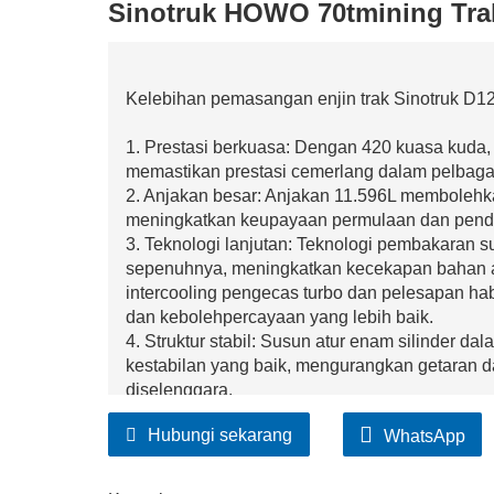
Sinotruk HOWO 70tmining Trak
Kelebihan pemasangan enjin trak Sinotruk 
1. Prestasi berkuasa: Dengan 420 kuasa kuda, 
memastikan prestasi cemerlang dalam pelbaga
2. Anjakan besar: Anjakan 11.596L membolehka
meningkatkan keupayaan permulaan dan penda
3. Teknologi lanjutan: Teknologi pembakaran s
sepenuhnya, meningkatkan kecekapan bahan 
intercooling pengecas turbo dan pelesapan h
dan kebolehpercayaan yang lebih baik.
4. Struktur stabil: Susun atur enam silinder 
kestabilan yang baik, mengurangkan getaran d
diselenggara.
5. Bahagian berkualiti tinggi: Komponen enjin d
Hubungi sekarang
WhatsApp
dihasilkan dengan proses lanjutan, memastik
6. Keserasian yang kuat: Direka khusus untuk
baik dengan sistem kenderaan lain, menjamin p