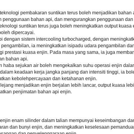
teknologi pembakaran suntikan terus boleh menjadikan bahan 
an penggunaan bahan api, dan mengurangkan penggunaan dan
knologi suntikan terus juga boleh meningkatkan output kuasa 
boleh dipercayai.
pi dengan sistem intercooling turbocharged, dengan meningkat
pengambilan, ia meningkatkan isipadu udara pengambilan da
i prestasi kuasa enjin. Pada masa yang sama, ia juga memba
n bahan api.
 haba sejukan air boleh mengekalkan suhu operasi enjin dalam
am keadaan kerja jangka panjang dan intensiti tinggi, ia bol
atkan kebolehpercayaan dan ketahanan enjin.
lejang menjadikan enjin berjalan lebih lancar, output kuasa leb
atkan penjimatan bahan api enjin.
ur enjin enam silinder dalam talian mempunyai keseimbangan da
aran dan bunyi enjin, dan meningkatkan keselesaan pemandua
masangan dan penyelenggaraan enjin.