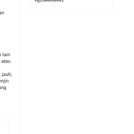
Vg1560090001
an
SINOTRUK HOWO Pemula Vg1560090001
Hubungi sekarang
 lain
 atau
 jauh,
njin
ang