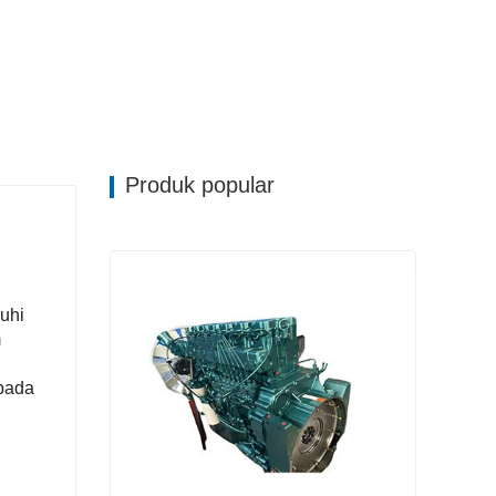
ai senario pengangkutan, menyediakan
.
Produk popular
uhi
m
 pada