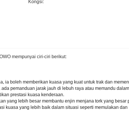
Kongsi:
7. Aplikasi serba boleh: Sesuai untuk pelbag
penyelesaian yang cekap dan boleh dipercayai
WO mempunyai ciri-ciri berikut:
a, ia boleh memberikan kuasa yang kuat untuk trak dan memen
 ada pemanduan jarak jauh di lebuh raya atau memandu dala
ikan prestasi kuasa kenderaan.
jakan yang lebih besar membantu enjin menjana tork yang besar
si kuasa yang lebih baik dalam situasi seperti memulakan dan