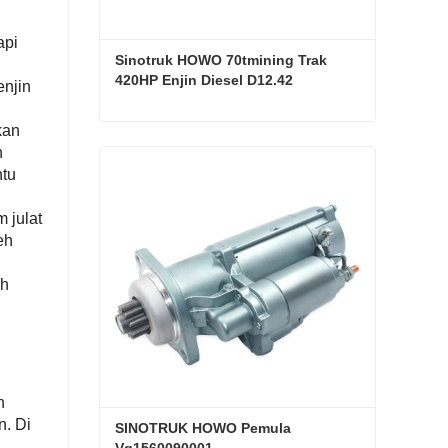
api
Sinotruk HOWO 70tmining Trak 
420HP Enjin Diesel D12.42
enjin
kan
Sinotruk HOWO 70tmining Trak 420HP Enjin Diesel D12.42
n
ntu
Hubungi sekarang
 julat
eh
ih
n
n. Di
SINOTRUK HOWO Pemula 