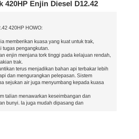
 420HP Enjin Diesel D12.42
D12.42 420HP HOWO:
ia memberikan kuasa yang kuat untuk trak,
i tugas pengangkutan.
n enjin menjana tork tinggi pada kelajuan rendah,
kian trak.
untikan terus menjadikan bahan api terbakar lebih
api dan mengurangkan pelepasan. Sistem
aba sejukan air juga menyumbang kepada kuasa
dalam talian menawarkan keseimbangan dan
an bunyi. Ia juga mudah dipasang dan
iperbuat daripada bahan berkualiti tinggi dan
an ketahanan dan kebolehpercayaan.
 trak HOWO, ia mempunyai keserasian yang sangat
restasi keseluruhan.