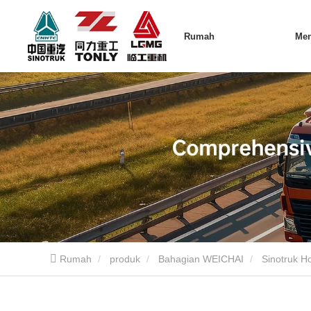
Rumah
Me
Rumah
produk
Bahagian WEICHAI
Sinotruk H