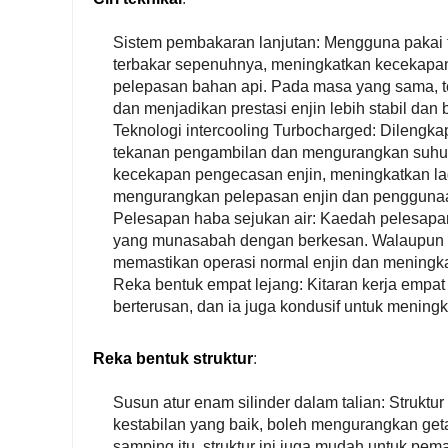
Sistem pembakaran lanjutan: Mengguna pakai 
terbakar sepenuhnya, meningkatkan kecekap
pelepasan bahan api. Pada masa yang sama, te
dan menjadikan prestasi enjin lebih stabil dan 
Teknologi intercooling Turbocharged: Dilengka
tekanan pengambilan dan mengurangkan suhu 
kecekapan pengecasan enjin, meningkatkan lag
mengurangkan pelepasan enjin dan penggunaa
Pelesapan haba sejukan air: Kaedah pelesapan
yang munasabah dengan berkesan. Walaupun dal
memastikan operasi normal enjin dan meningk
Reka bentuk empat lejang: Kitaran kerja empat 
berterusan, dan ia juga kondusif untuk meningk
Reka bentuk struktur
:
Susun atur enam silinder dalam talian: Strukt
kestabilan yang baik, boleh mengurangkan get
samping itu, struktur ini juga mudah untuk pe