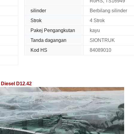
RoHS, TS16949
silinder
Berbilang silinder
Strok
4 Strok
Pakej Pengangkutan
kayu
Tanda dagangan
SIONTRUK
Kod HS
84089010
Diesel D12.42