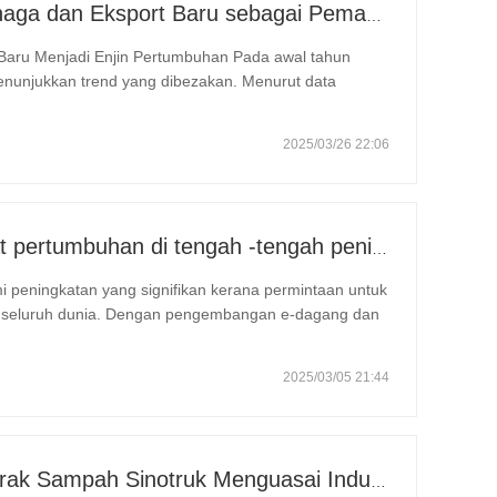
Industri Lori Berat China: Tenaga dan Eksport Baru sebagai Pemandu Berkembar, dengan Bahagian Tempatan Perusahaan Mempercepat Kenaikannya
jadi Enjin Pertumbuhan Pada awal tahun
enunjukkan trend yang dibezakan. Menurut data
t tradisional dalam dua bulan pertama menurun sebanyak
2025/03/26 22:06
Industri bahagian trak melihat pertumbuhan di tengah -tengah peningkatan permintaan untuk kenderaan komersial
i peningkatan yang signifikan kerana permintaan untuk
di seluruh dunia. Dengan pengembangan e-dagang dan
aran untuk komponen trak seperti enjin, transmisi, dan
2025/03/05 21:44
10 Sebab Utama Mengapa Trak Sampah Sinotruk Menguasai Industri Pembinaan