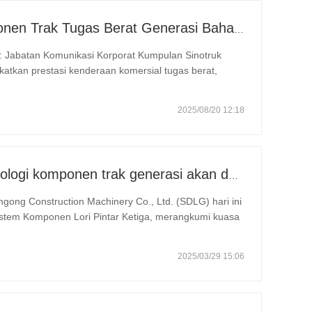
Sinotruk Melancarkan Komponen Trak Tugas Berat Generasi Baharu: Meningkatkan Kecekapan dan Kebolehpercayaan untuk Logistik Global
atkan prestasi kenderaan komersial tugas berat,
mponen automotif terkemuka China—secara rasminya
2025/08/20 12:18
SDLG memperkenalkan teknologi komponen trak generasi akan datang untuk meningkatkan kecekapan logistik global
gong Construction Machinery Co., Ltd. (SDLG) hari ini
stem Komponen Lori Pintar Ketiga, merangkumi kuasa
lan elektronik pintar. Siri ini bertujuan untuk
2025/03/29 15:06