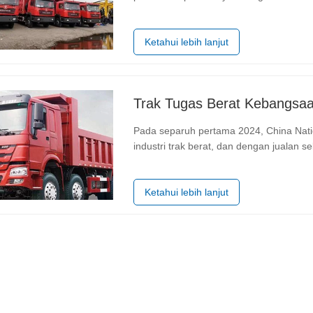
menerima tempahan untuk 862 kenderaan
396 adalah tempahan eksport. 2023,…
Ketahui lebih lanjut
Pada separuh pertama 2024, China Nati
industri trak berat, dan dengan jualan
27.63%, syarikat itu memenangi tempat
jualan trak berat dan bahagian pasaran
Ketahui lebih lanjut