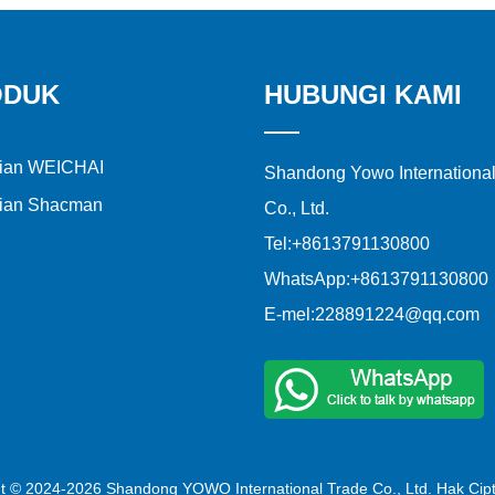
ODUK
HUBUNGI KAMI
ian WEICHAI
Shandong Yowo International
ian Shacman
Co., Ltd.
Tel:
+8613791130800
WhatsApp:
+8613791130800
E-mel:
228891224@qq.com
t © 2024-2026 Shandong YOWO International Trade Co., Ltd. Hak Cipt