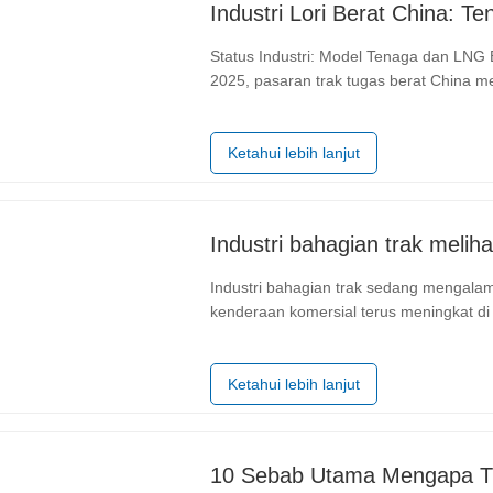
Status Industri: Model Tenaga dan LNG Baru Men
2025, pasaran trak tugas berat China m
industri terkini, jualan trak tugas bera
3% tahun ke tahun. Walau…
Ketahui lebih lanjut
Industri bahagian trak sedang mengalam
kenderaan komersial terus meningkat 
keperluan untuk logistik yang cekap, pas
sistem brek berkembang…
Ketahui lebih lanjut