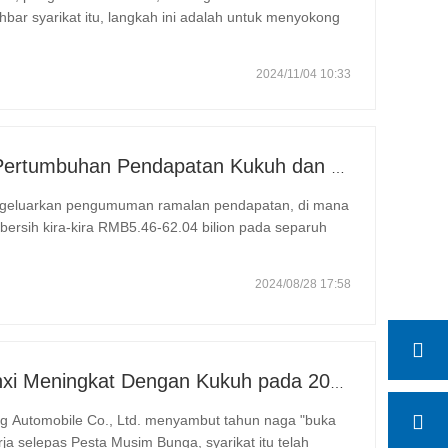
hbar syarikat itu, langkah ini adalah untuk menyokong
 Howo, termasuk membangunkan rangkaian pengedar
2024/11/04 10:33
Weichai Power Melaporkan Pertumbuhan Pendapatan Kukuh dan Memperkenalkan Enjin Diesel Rekod Dunia pada 2024
ngeluarkan pengumuman ramalan pendapatan, di mana
ersih kira-kira RMB5.46-62.04 bilion pada separuh
ahun ke tahun sebanyak 40%- 60%; dan untung bersih
2024/08/28 17:58
Jualan Eksport Kereta Shaanxi Meningkat Dengan Kukuh pada 2024
ang Automobile Co., Ltd. menyambut tahun naga "buka
a selepas Pesta Musim Bunga, syarikat itu telah