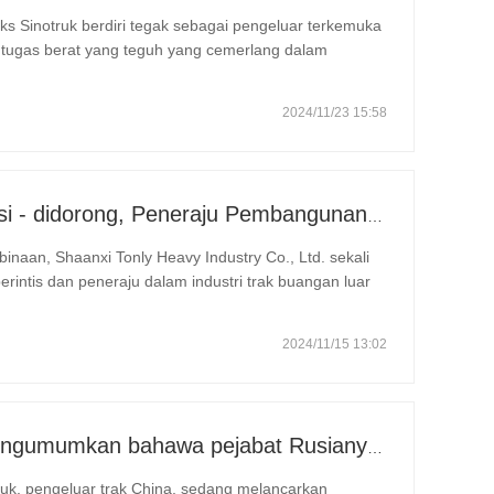
kemuka
 tugas berat yang teguh yang cemerlang dalam
uh dunia. Mengkhususkan diri dalam pelbagai jenis
2024/11/23 15:58
"Tonly Heavy Industry: Inovasi - didorong, Peneraju Pembangunan Baharu Peralatan Pengangkutan Perlombongan"
binaan, Shaanxi Tonly Heavy Industry Co., Ltd. sekali
erintis dan peneraju dalam industri trak buangan luar
terus mencapai kejayaan dalam inovasi teknologi dan
2024/11/15 13:02
Berita Ekspres】Sinotruk mengumumkan bahawa pejabat Rusianya telah mula beroperasi.
uk, pengeluar trak China, sedang melancarkan