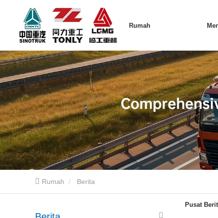
Rumah
Me
Rumah
Berita
Pusat Beri
Berita