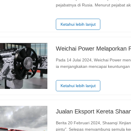
pejabatnya di Rusia. Menurut pejabat ak
secara menyeluruh jenama SITRAK dan
dan menyediakan alat ganti terus dari…
Ketahui lebih lanjut
Pada 14 Julai 2024, Weichai Power me
ia menjangkakan mencapai keuntungan b
pertama tahun, mewakili pertumbuhan t
kira-kira RMB5.06-5.78 bilion selepas…
Ketahui lebih lanjut
Berita 20 Februari 2024, Shaanqi Xinji
pintu". Selepas menyambung semula kerj