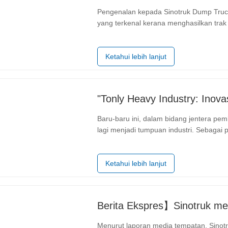
Pengenalan kepada Sinotruk Dump Trucks Sinotruk berdiri tegak sebagai pengeluar ter
yang terkenal kerana menghasilkan trak
menuntut aplikasi perindustrian di selur
kenderaan komersial,…
Ketahui lebih lanjut
Baru-baru ini, dalam bidang jentera pem
lagi menjadi tumpuan industri. Sebagai p
lebuh raya, Tonly Heavy Industry telah 
kerjasama…
Ketahui lebih lanjut
Menurut laporan media tempatan, Sinotr