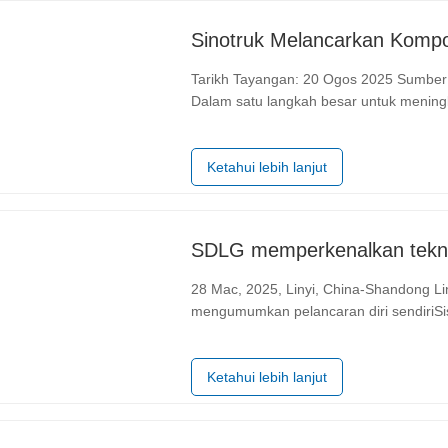
Tarikh Tayangan: 20 Ogos 2025 Sumber: Jabatan Komunikasi Korporat Kumpulan Sinotruk
Dalam satu langkah besar untuk meningk
Sinotruk—pengeluar trak berat dan ko
memperkenalkan siri komponen trak…
Ketahui lebih lanjut
28 Mac, 2025, Linyi, China-Shandong Lin
mengumumkan pelancaran diri sendiriSi
总成, sistem penghantaran, dan modul kawa
meningkatkan kebolehpercayaan…
Ketahui lebih lanjut