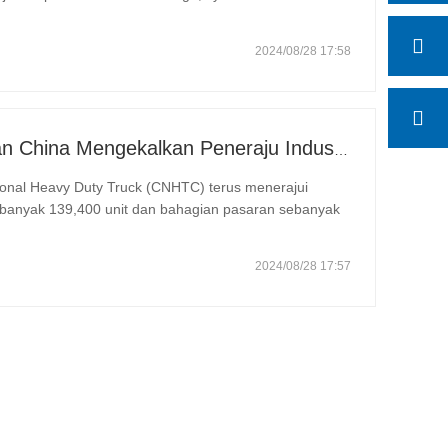
, yang dijangka dihantar pada bulan Mac, di mana
2024/08/28 17:58
Trak Tugas Berat Kebangsaan China Mengekalkan Peneraju Industri dengan Rekod Jualan dan Tumpuan Strategik pada Pemanduan Pintar
onal Heavy Duty Truck (CNHTC) terus menerajui
 sebanyak 139,400 unit dan bahagian pasaran sebanyak
 pertama pada separuh pertama 2024 dalam syarat
…
2024/08/28 17:57