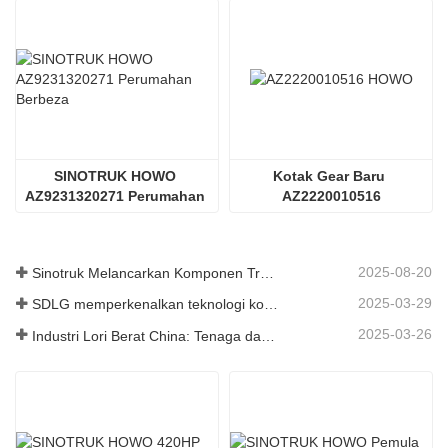
SINOTRUK HOWO 
Kotak Gear Baru 
AZ9231320271 Perumahan 
AZ2220010516
Berbeza
2025-08-20
Sinotruk Melancarkan Komponen Trak Tugas Berat Generasi Baharu: Meningkatkan Kecekapan dan Kebolehpercayaan untuk Logistik Global
2025-03-29
SDLG memperkenalkan teknologi komponen trak generasi akan datang untuk meningkatkan kecekapan logistik global
2025-03-26
Industri Lori Berat China: Tenaga dan Eksport Baru sebagai Pemandu Berkembar, dengan Bahagian Tempatan Perusahaan Mempercepat Kenaikannya