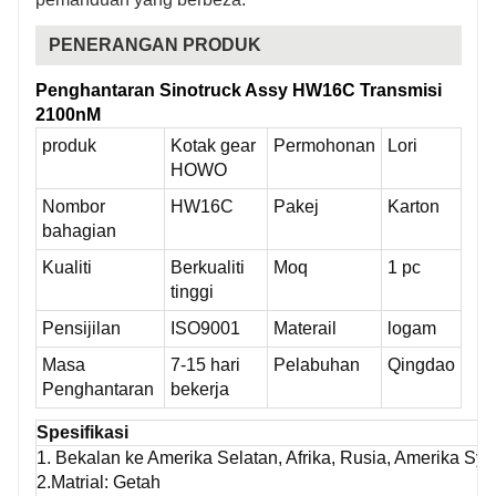
PENERANGAN PRODUK
Penghantaran Sinotruck Assy HW16C Transmisi
2100nM
produk
Kotak gear
Permohonan
Lori
HOWO
Nombor
HW16C
Pakej
Karton
bahagian
Kualiti
Berkualiti
Moq
1 pc
tinggi
Pensijilan
ISO9001
Materail
logam
Masa
7-15 hari
Pelabuhan
Qingdao
Penghantaran
bekerja
Spesifikasi
1. Bekalan ke Amerika Selatan, Afrika, Rusia, Amerika Syar
2.Matrial: Getah