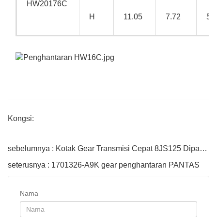
HW20176C
H
11.05
7.72
5.
Kongsi:
sebelumnya : Kotak Gear Transmisi Cepat 8JS125 Dipasang Semula
seterusnya : 1701326-A9K gear penghantaran PANTAS
Nama