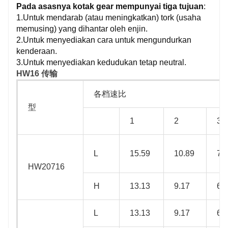
Pada asasnya kotak gear mempunyai tiga tujuan
:
1.Untuk mendarab (atau meningkatkan) tork (usaha
memusing) yang dihantar oleh enjin.
2.Untuk menyediakan cara untuk mengundurkan
kenderaan.
3.Untuk menyediakan kedudukan tetap neutral.
HW16 传输
各档速比
型
1
2
3
L
15.59
10.89
7.
HW20716
H
13.13
9.17
6.3
L
13.13
9.17
6.3