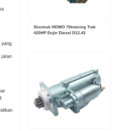
wa
Sinotruk HOWO 70tmining Trak 
420HP Enjin Diesel D12.42
 yang
Sinotruk HOWO 70tmining Trak 420HP Enjin Diesel D12.42
 jalan
Hubungi sekarang
ear
g
stikan