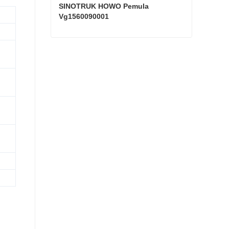
SINOTRUK HOWO Pemula 
Vg1560090001
SINOTRUK HOWO Pemula Vg1560090001
Hubungi sekarang