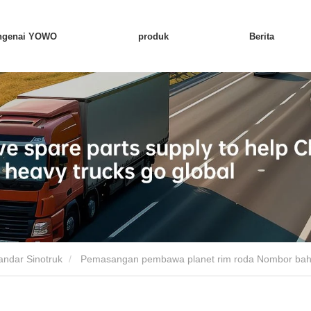
ngenai YOWO
produk
Berita
ndar Sinotruk
Pemasangan pembawa planet rim roda Nombor ba