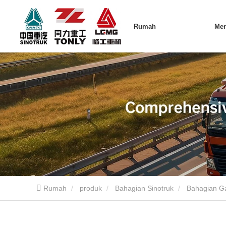
Rumah
Me
Rumah
produk
Bahagian Sinotruk
Bahagian Ga