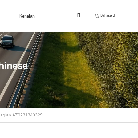
Bahasa
Kenalan
hagian AZ9231340329