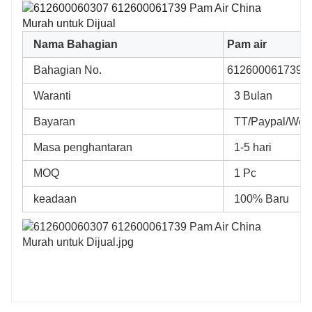
Nama Bahagian
Pam air
Bahagian No.
612600061739, 
Waranti
3 Bulan
Bayaran
TT/Paypal/West
Masa penghantaran
1-5 hari
MOQ
1 Pc
keadaan
100% Baru