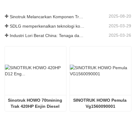
2025-08-20
Sinotruk Melancarkan Komponen Trak Tugas Berat Generasi Baharu: Meningkatkan Kecekapan dan Kebolehpercayaan untuk Logistik Global
2025-03-29
SDLG memperkenalkan teknologi komponen trak generasi akan datang untuk meningkatkan kecekapan logistik global
2025-03-26
Industri Lori Berat China: Tenaga dan Eksport Baru sebagai Pemandu Berkembar, dengan Bahagian Tempatan Perusahaan Mempercepat Kenaikannya
Sinotruk HOWO 70tmining 
SINOTRUK HOWO Pemula 
Trak 420HP Enjin Diesel 
Vg1560090001
D12.42