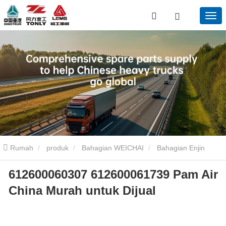
Rumah
produk
Bahagian WEICHAI
Bahagian Enjin
612600060307 612600061739 Pam Air
WEICHAI
612600060307 612600061739 PAM Air China murah
China Murah untuk Dijual
untuk dijual