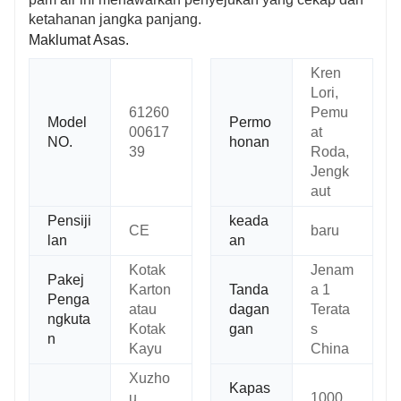
ketahanan jangka panjang.
Maklumat Asas.
Kren
Lori,
61260
Pemu
Model
Permo
00617
at
NO.
honan
39
Roda,
Jengk
aut
Pensiji
keada
CE
baru
lan
an
Kotak
Jenam
Pakej
Karton
Tanda
a 1
Penga
atau
dagan
Terata
ngkuta
Kotak
gan
s
n
Kayu
China
Xuzho
Kapas
u,
1000