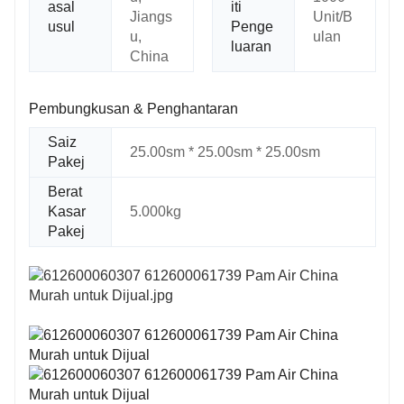
asal
iti
Jiangs
Unit/B
usul
Penge
u,
ulan
luaran
China
Pembungkusan & Penghantaran
Saiz
25.00sm * 25.00sm * 25.00sm
Pakej
Berat
Kasar
5.000kg
Pakej