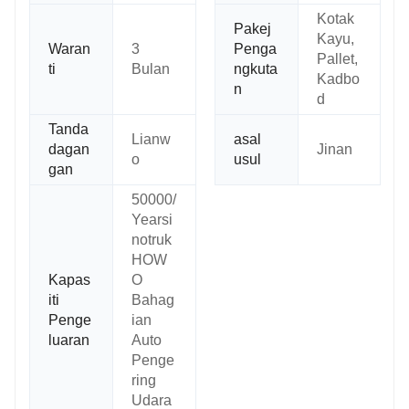
Kotak
Pakej
Kayu,
Waran
3
Penga
Pallet,
ti
Bulan
ngkuta
Kadbo
n
d
Tanda
Lianw
asal
dagan
Jinan
o
usul
gan
50000/
Yearsi
notruk
HOW
Kapas
O
iti
Bahag
Penge
ian
luaran
Auto
Penge
ring
Udara