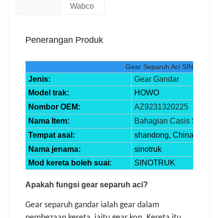
Wabco
Penerangan Produk
Gear Separuh Aci SINOTRUK
Jenis:
Gear Gandar
Model trak:
HOWO
Nombor OEM:
AZ9231320225
Nama Item:
Bahagian Casis Sinotru
Tempat asal:
shandong, China
Nama jenama:
sinotruk
Mod kereta boleh suai
:
SINOTRUK
Apakah fungsi gear separuh aci?
Gear separuh gandar ialah gear dalam
pembezaan kereta, iaitu gear kon. Kereta itu