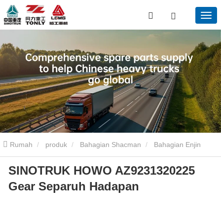
Rumah
produk
Bahagian Shacman
Bahagian Enjin
SINOTRUK HOWO AZ9231320225
Shacman
SINOTRUK HOWO AZ9231320225 Gear Separuh
Gear Separuh Hadapan
Hadapan