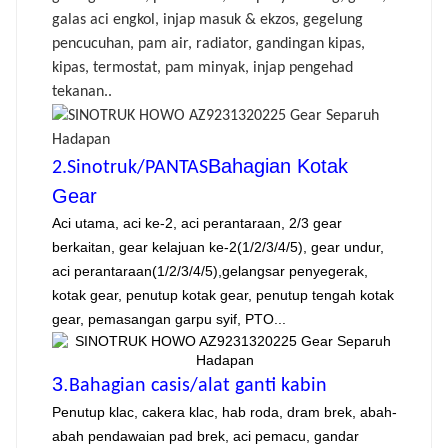
galas aci engkol, injap masuk & ekzos, gegelung
pencucuhan, pam air, radiator, gandingan kipas,
kipas, termostat, pam minyak, injap pengehad
tekanan..
Bahagian Kotak
2.Sinotruk/PANTAS
Gear
Aci utama, aci ke-2, aci perantaraan, 2/3 gear
berkaitan, gear kelajuan ke-2(1/2/3/4/5), gear undur,
aci perantaraan(1/2/3/4/5),gelangsar penyegerak,
kotak gear, penutup kotak gear, penutup tengah kotak
gear, pemasangan garpu syif, PTO...
3.
Bahagian casis/alat ganti kabin
Penutup klac, cakera klac, hab roda, dram brek, abah-
abah pendawaian pad brek, aci pemacu, gandar