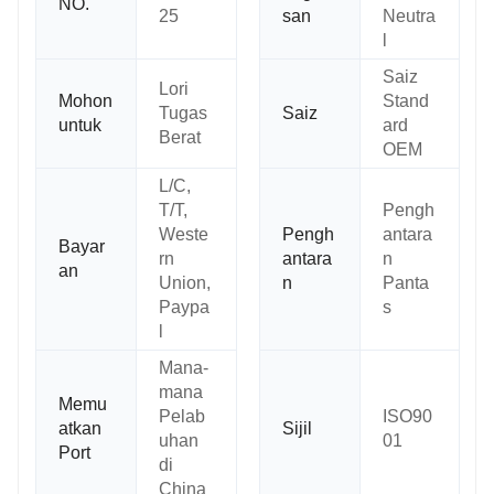
NO.
25
san
Neutra
l
Saiz
Lori
Mohon
Stand
Tugas
Saiz
untuk
ard
Berat
OEM
L/C,
T/T,
Pengh
Weste
Pengh
antara
Bayar
rn
antara
n
an
Union,
n
Panta
Paypa
s
l
Mana-
mana
Memu
Pelab
ISO90
atkan
Sijil
uhan
01
Port
di
China