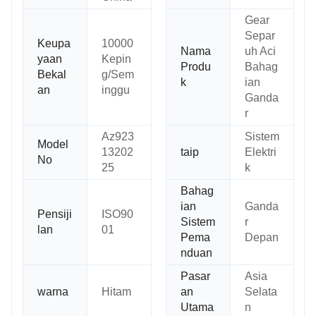
Gear
Separ
Keupa
10000
Nama
uh Aci
yaan
Kepin
Produ
Bahag
Bekal
g/Sem
k
ian
an
inggu
Ganda
r
Az923
Sistem
Model
13202
taip
Elektri
No
25
k
Bahag
ian
Ganda
Pensiji
ISO90
Sistem
r
lan
01
Pema
Depan
nduan
Pasar
Asia
warna
Hitam
an
Selata
Utama
n