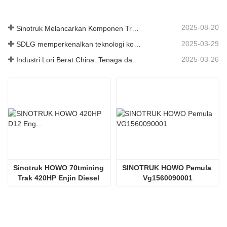
Belakang
2025-08-20
Sinotruk Melancarkan Komponen Trak Tugas Berat Generasi Baharu: Meningkatkan Kecekapan dan Kebolehpercayaan untuk Logistik Global
2025-03-29
SDLG memperkenalkan teknologi komponen trak generasi akan datang untuk meningkatkan kecekapan logistik global
2025-03-26
Industri Lori Berat China: Tenaga dan Eksport Baru sebagai Pemandu Berkembar, dengan Bahagian Tempatan Perusahaan Mempercepat Kenaikannya
Sinotruk HOWO 70tmining 
SINOTRUK HOWO Pemula 
Trak 420HP Enjin Diesel 
Vg1560090001
D12.42