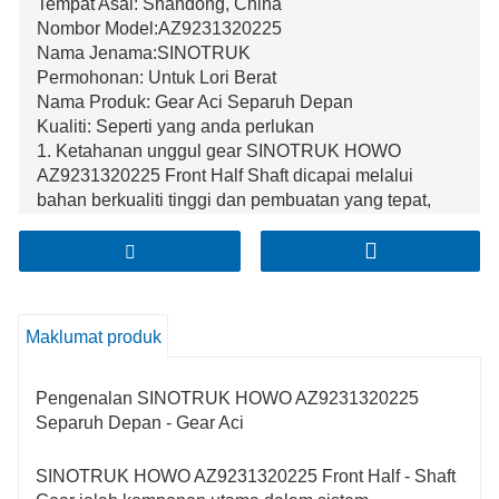
Tempat Asal: Shandong, China
Nombor Model:AZ9231320225
Nama Jenama:SINOTRUK
Permohonan: Untuk Lori Berat
Nama Produk: Gear Aci Separuh Depan
Kualiti: Seperti yang anda perlukan
1. Ketahanan unggul gear SINOTRUK HOWO
AZ9231320225 Front Half Shaft dicapai melalui
bahan berkualiti tinggi dan pembuatan yang tepat,
membolehkannya menahan beban berat dan operasi
berterusan tanpa mudah haus.
2. Prestasi meshing yang sangat baik memastikan
penghantaran kuasa yang lancar antara aci separuh
hadapan dan komponen lain yang berkaitan,
Maklumat produk
mengurangkan getaran dan bunyi semasa memandu
kenderaan.
3. Reka bentuk tepat gear separuh aci hadapan ini
Pengenalan SINOTRUK HOWO AZ9231320225
memberikan daya tampung tork yang tinggi, yang
Separuh Depan - Gear Aci
penting untuk meningkatkan daya cengkaman dan
keupayaan pengendalian kenderaan, terutamanya
SINOTRUK HOWO AZ9231320225 Front Half - Shaft
dalam keadaan pemanduan yang sukar.