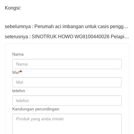
Kongsi:
sebelumnya : Perumah aci imbangan untuk casis penggantungan trak 199114529935
seterusnya : SINOTRUK HOWO WG9100440026 Pelapik Brek
Nama
Mel
telefon
Kandungan perundingan