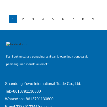
Perhimpunan Daun Musim 
Bunga
1
2
3
4
5
6
7
8
9
Kami bukan sahaja pengeluar alat ganti, tetapi juga penggalak
pembangunan industri automotif.
Shandong Yowo International Trade Co., Ltd.
Tel:
+8613791130800
WhatsApp:
+8613791130800
E-mel:
228891224@qq.com