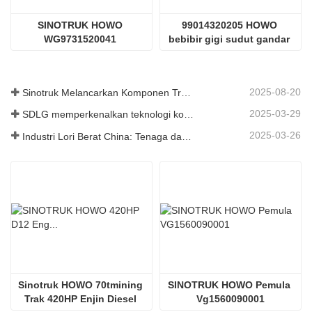
SINOTRUK HOWO 
99014320205 HOWO 
WG9731520041 
bebibir gigi sudut gandar 
Perhimpunan Daun Musim 
tengah
Bunga
2025-08-20
Sinotruk Melancarkan Komponen Trak Tugas Berat Generasi Baharu: Meningkatkan Kecekapan dan Kebolehpercayaan untuk Logistik Global
2025-03-29
SDLG memperkenalkan teknologi komponen trak generasi akan datang untuk meningkatkan kecekapan logistik global
2025-03-26
Industri Lori Berat China: Tenaga dan Eksport Baru sebagai Pemandu Berkembar, dengan Bahagian Tempatan Perusahaan Mempercepat Kenaikannya
Sinotruk HOWO 70tmining 
SINOTRUK HOWO Pemula 
Trak 420HP Enjin Diesel 
Vg1560090001