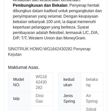
Pembungkusan dan Bekalan
: Penyerap hentak
dibungkus dalam kadbod untuk pengangkutan dan
penyimpanan yang selamat. Dengan keupayaan
bekalan sebanyak 100 unit, ia dapat memenuhi
keperluan pelanggan yang berbeza. Syarat
pembayaran adalah fleksibel, termasuk L/C, D/A,
D/P, T/T, Western Union dan MoneyGram.
SINOTRUK HOWO WG1642430282 Penyerap
Kejutan
Maklumat Asas.
WG16
Model
kedud
belaka
42430
NO.
ukan
ng
282
Diisi
Jenis
Air
taip
Gas
Spring
Spring
Silind