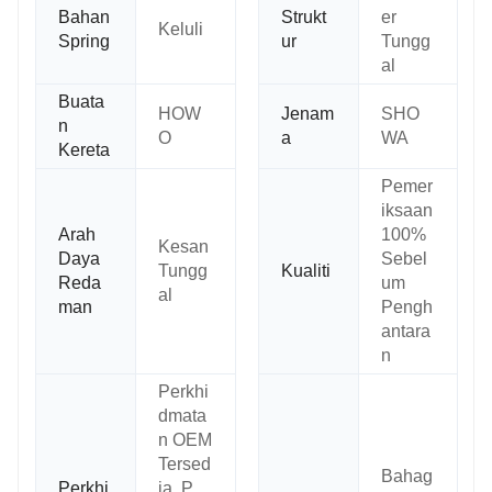
Bahan
Strukt
er
Keluli
Spring
ur
Tungg
al
Buata
HOW
Jenam
SHO
n
O
a
WA
Kereta
Pemer
iksaan
Arah
100%
Kesan
Daya
Sebel
Tungg
Kualiti
Reda
um
al
man
Pengh
antara
n
Perkhi
dmata
n OEM
Tersed
Bahag
Perkhi
ia. P