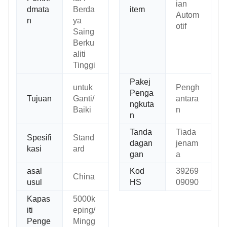
ian
dmata
Berda
item
Autom
n
ya
otif
Saing
Berku
aliti
Tinggi
Pakej
untuk
Pengh
Penga
Tujuan
Ganti/
antara
ngkuta
Baiki
n
n
Tanda
Tiada
Spesifi
Stand
dagan
jenam
kasi
ard
gan
a
asal
Kod
39269
China
usul
HS
09090
Kapas
5000k
iti
eping/
Penge
Mingg