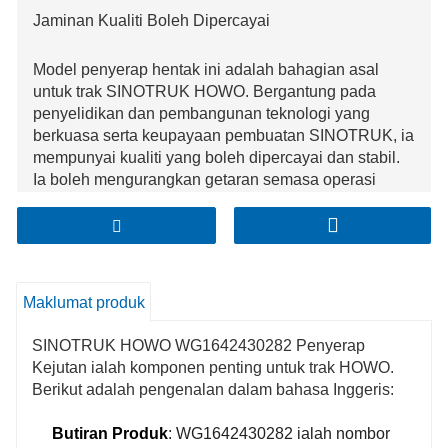
Jaminan Kualiti Boleh Dipercayai
Model penyerap hentak ini adalah bahagian asal
untuk trak SINOTRUK HOWO. Bergantung pada
penyelidikan dan pembangunan teknologi yang
berkuasa serta keupayaan pembuatan SINOTRUK, ia
mempunyai kualiti yang boleh dipercayai dan stabil.
Ia boleh mengurangkan getaran semasa operasi
kenderaan dengan berkesan dan memastikan
keselamatan pemanduan kenderaan.
Kesan Penyerapan Hentakan Cemerlang
Maklumat produk
Direka khas untuk trak HOWO, ia boleh padan
dengan sistem suspensi kenderaan dengan tepat. Ia
SINOTRUK HOWO WG1642430282 Penyerap
boleh menyerap dan menampung daya hentaman
Kejutan ialah komponen penting untuk trak HOWO.
yang dihasilkan oleh bonggol di permukaan jalan
Berikut adalah pengenalan dalam bahasa Inggeris:
dengan cekap. Sama ada di lebuh raya yang lancar
atau dalam keadaan jalan yang kompleks, ia boleh
Butiran Produk
: WG1642430282 ialah nombor
menjadikan pemanduan dan tunggangan lebih