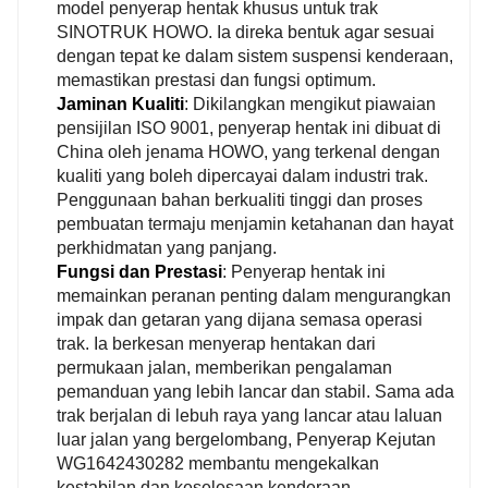
model penyerap hentak khusus untuk trak
selesa.
SINOTRUK HOWO. Ia direka bentuk agar sesuai
dengan tepat ke dalam sistem suspensi kenderaan,
Prestasi Tahan Lama
memastikan prestasi dan fungsi optimum.
Jaminan Kualiti
: Dikilangkan mengikut piawaian
Dihasilkan dengan bahan berkualiti tinggi dan teknik
pensijilan ISO 9001, penyerap hentak ini dibuat di
pembuatan termaju, ia mempunyai rintangan haus
China oleh jenama HOWO, yang terkenal dengan
dan rintangan lesu yang baik. Ia mempunyai hayat
kualiti yang boleh dipercayai dalam industri trak.
perkhidmatan yang panjang dan berkesan boleh
Penggunaan bahan berkualiti tinggi dan proses
mengurangkan kos penyelenggaraan dan kekerapan
pembuatan termaju menjamin ketahanan dan hayat
penggantian, memberikan sokongan kuat untuk
perkhidmatan yang panjang.
operasi stabil jangka panjang trak.
Fungsi dan Prestasi
: Penyerap hentak ini
memainkan peranan penting dalam mengurangkan
impak dan getaran yang dijana semasa operasi
trak. Ia berkesan menyerap hentakan dari
permukaan jalan, memberikan pengalaman
pemanduan yang lebih lancar dan stabil. Sama ada
trak berjalan di lebuh raya yang lancar atau laluan
luar jalan yang bergelombang, Penyerap Kejutan
WG1642430282 membantu mengekalkan
kestabilan dan keselesaan kenderaan.