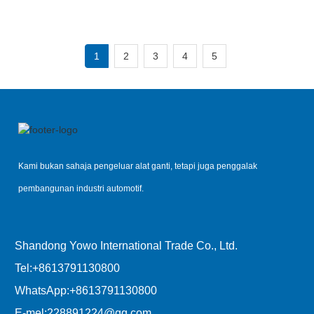
1
2
3
4
5
Kami bukan sahaja pengeluar alat ganti, tetapi juga penggalak
pembangunan industri automotif.
Shandong Yowo International Trade Co., Ltd.
Tel:
+8613791130800
WhatsApp:
+8613791130800
E-mel:
228891224@qq.com