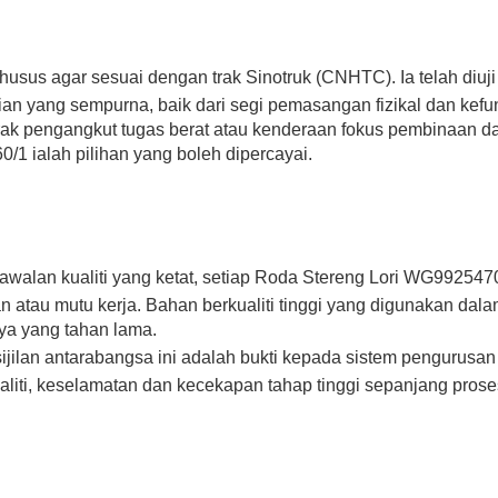
 khusus agar sesuai dengan trak Sinotruk (CNHTC). Ia telah diuji
n yang sempurna, baik dari segi pemasangan fizikal dan kefu
rak pengangkut tugas berat atau kenderaan fokus pembinaan d
1 ialah pilihan yang boleh dipercayai.
kawalan kualiti yang ketat, setiap Roda Stereng Lori WG99254
 atau mutu kerja. Bahan berkualiti tinggi yang digunakan dal
a yang tahan lama.
jilan antarabangsa ini adalah bukti kepada sistem pengurusan 
liti, keselamatan dan kecekapan tahap tinggi sepanjang prose