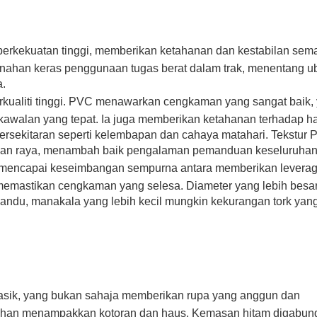
berkekuatan tinggi, memberikan ketahanan dan kestabilan sem
enahan keras penggunaan tugas berat dalam trak, menentang u
a.
erkualiti tinggi. PVC menawarkan cengkaman yang sangat baik,
kawalan yang tepat. Ia juga memberikan ketahanan terhadap h
 persekitaran seperti kelembapan dan cahaya matahari. Tekstur
jalan raya, menambah baik pengalaman pemanduan keseluruhan
ni mencapai keseimbangan sempurna antara memberikan levera
mastikan cengkaman yang selesa. Diameter yang lebih besa
ndu, manakala yang lebih kecil mungkin kekurangan tork yan
asik, yang bukan sahaja memberikan rupa yang anggun dan
 tahan menampakkan kotoran dan haus. Kemasan hitam digabun