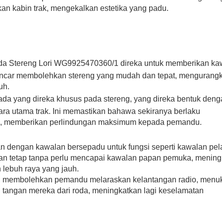
n kabin trak, mengekalkan estetika yang padu.
oda Stereng Lori WG9925470360/1 direka untuk memberikan ka
 lancar membolehkan stereng yang mudah dan tepat, mengurang
uh.
 pada yang direka khusus pada stereng, yang direka bentuk den
ra utama trak. Ini memastikan bahawa sekiranya berlaku
ul, memberikan perlindungan maksimum kepada pemandu.
an dengan kawalan bersepadu untuk fungsi seperti kawalan pel
n tetap tanpa perlu mencapai kawalan papan pemuka, mening
lebuh raya yang jauh.
o, membolehkan pemandu melaraskan kelantangan radio, menu
 tangan mereka dari roda, meningkatkan lagi keselamatan