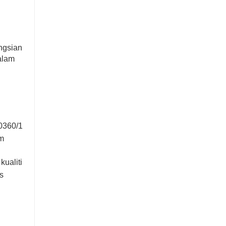
ngsian
alam
70360/1
am
kualiti
s