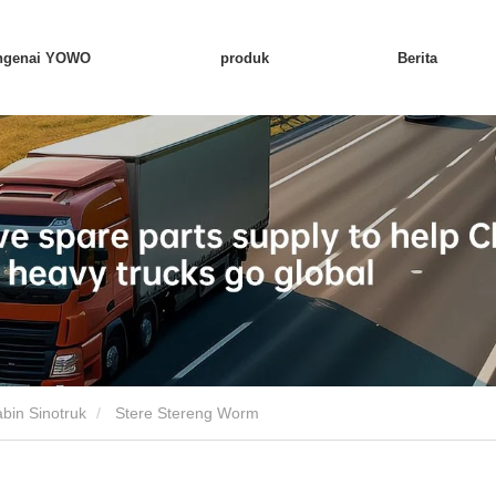
ngenai YOWO
produk
Berita
bin Sinotruk
Stere Stereng Worm