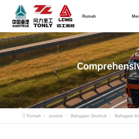
Rumah
Me
Rumah
produk
Bahagian Sinotruk
Bahagian Ka