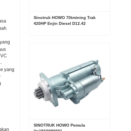
Sinotruk HOWO 70tmining Trak 
asa
420HP Enjin Diesel D12.42
bah
Sinotruk HOWO 70tmining Trak 420HP Enjin Diesel D12.42
 yang
aus
Hubungi sekarang
 PVC
.
ge yang
r
g
SINOTRUK HOWO Pemula 
gkan