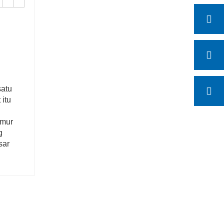
satu
itu
imur
g
sar