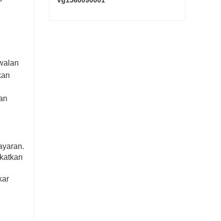
Vg1560090001
SINOTRUK HOWO Pemula Vg1560090001
Hubungi sekarang
walan
kan
gan
ayaran.
katkan
kar