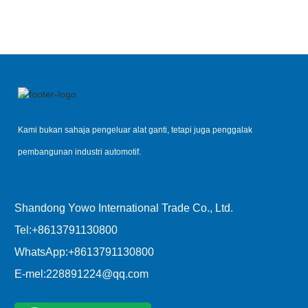
Kami bukan sahaja pengeluar alat ganti, tetapi juga penggalak
pembangunan industri automotif.
Shandong Yowo International Trade Co., Ltd.
Tel:
+8613791130800
WhatsApp:
+8613791130800
E-mel:
228891224@qq.com