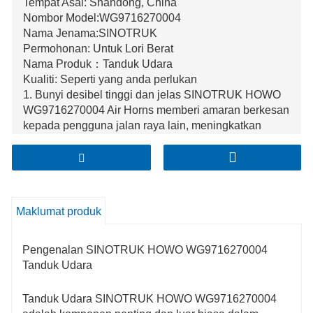
Tempat Asal: Shandong, China
Nombor Model:WG9716270004
Nama Jenama:SINOTRUK
Permohonan: Untuk Lori Berat
Nama Produk：Tanduk Udara
Kualiti: Seperti yang anda perlukan
1. Bunyi desibel tinggi dan jelas SINOTRUK HOWO
WG9716270004 Air Horns memberi amaran berkesan
kepada pengguna jalan raya lain, meningkatkan
keselamatan pemanduan.
2. Bahan tahan lasak dan ketukangan yang sangat
baik memastikan prestasi stabil jangka panjangnya di
bawah pelbagai keadaan yang teruk.
3. Mudah untuk memasang dan menyelenggara, yang
Maklumat produk
boleh menjimatkan masa dan kos buruh untuk
operasi dan penyelenggaraan kenderaan.
Pengenalan SINOTRUK HOWO WG9716270004
Tanduk Udara
Tanduk Udara SINOTRUK HOWO WG9716270004