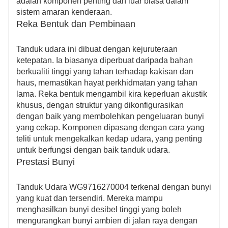
adalah komponen penting dan luar biasa dalam
sistem amaran kenderaan.
Reka Bentuk dan Pembinaan
Tanduk udara ini dibuat dengan kejuruteraan
ketepatan. Ia biasanya diperbuat daripada bahan
berkualiti tinggi yang tahan terhadap kakisan dan
haus, memastikan hayat perkhidmatan yang tahan
lama. Reka bentuk mengambil kira keperluan akustik
khusus, dengan struktur yang dikonfigurasikan
dengan baik yang membolehkan pengeluaran bunyi
yang cekap. Komponen dipasang dengan cara yang
teliti untuk mengekalkan kedap udara, yang penting
untuk berfungsi dengan baik tanduk udara.
Prestasi Bunyi
Tanduk Udara WG9716270004 terkenal dengan bunyi
yang kuat dan tersendiri. Mereka mampu
menghasilkan bunyi desibel tinggi yang boleh
mengurangkan bunyi ambien di jalan raya dengan