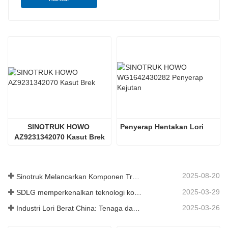
SINOTRUK HOWO 
Penyerap Hentakan Lori
AZ9231342070 Kasut Brek
2025-08-20
Sinotruk Melancarkan Komponen Trak Tugas Berat Generasi Baharu: Meningkatkan Kecekapan dan Kebolehpercayaan untuk Logistik Global
2025-03-29
SDLG memperkenalkan teknologi komponen trak generasi akan datang untuk meningkatkan kecekapan logistik global
2025-03-26
Industri Lori Berat China: Tenaga dan Eksport Baru sebagai Pemandu Berkembar, dengan Bahagian Tempatan Perusahaan Mempercepat Kenaikannya