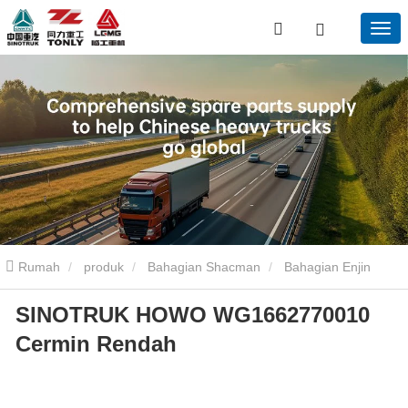
Rumah
produk
Bahagian Shacman
Bahagian Enjin
SINOTRUK HOWO WG1662770010
Shacman
SINOTRUK HOWO WG1662770010 Cermin Rendah
Cermin Rendah