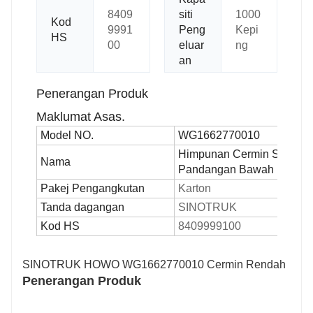
8409
siti
1000
Kod
9991
Peng
Kepi
HS
00
eluar
ng
an
Penerangan Produk
Maklumat Asas.
Model NO.
WG1662770010
Himpunan Cermin Sisi
Nama
Pandangan Bawah
Pakej Pengangkutan
Karton
Tanda dagangan
SINOTRUK
Kod HS
8409999100
SINOTRUK HOWO WG1662770010 Cermin Rendah
Penerangan Produk