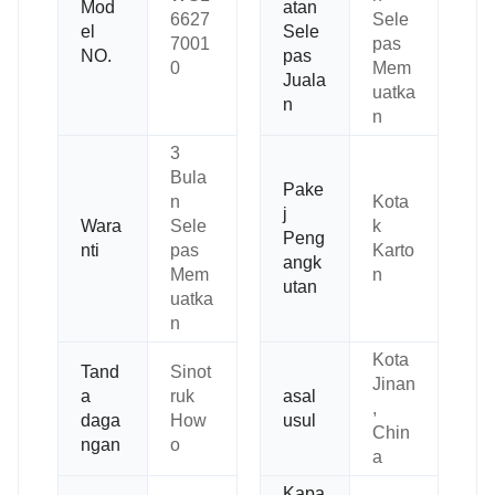
Mod
atan
6627
Sele
el
Sele
7001
pas
NO.
pas
0
Mem
Juala
uatka
n
n
3
Bula
Pake
n
Kota
j
Wara
Sele
k
Peng
nti
pas
Karto
angk
Mem
n
utan
uatka
n
Kota
Tand
Sinot
Jinan
a
ruk
asal
,
daga
How
usul
Chin
ngan
o
a
Kapa