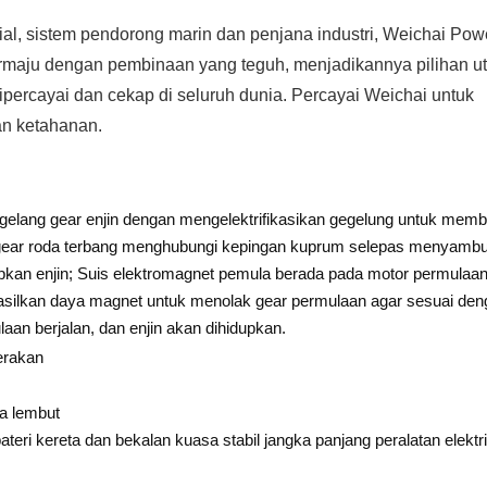
sial, sistem pendorong marin dan penjana industri, Weichai Pow
rmaju dengan pembinaan yang teguh, menjadikannya pilihan u
percayai dan cekap di seluruh dunia. Percayai Weichai untuk
n ketahanan.
m gelang gear enjin dengan mengelektrifikasikan gegelung untuk memb
ng gear roda terbang menghubungi kepingan kuprum selepas menyamb
an enjin; Suis elektromagnet pemula berada pada motor permulaan
hasilkan daya magnet untuk menolak gear permulaan agar sesuai de
aan berjalan, dan enjin akan dihidupkan.
eri kereta dan bekalan kuasa stabil jangka panjang peralatan elektr