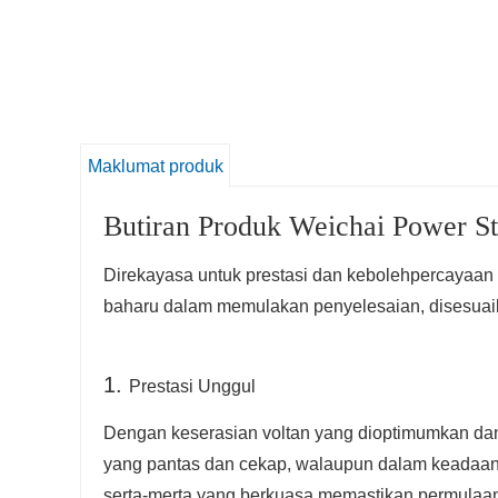
Maklumat produk
Butiran Produk Weichai Power S
Direkayasa untuk prestasi dan kebolehpercayaa
baharu dalam memulakan penyelesaian, disesuaik
1.
Prestasi Unggul
Dengan keserasian voltan yang dioptimumkan dan 
yang pantas dan cekap, walaupun dalam keadaan y
serta-merta yang berkuasa memastikan permulaa