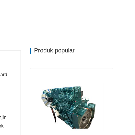
Produk popular
dard
jin
rk