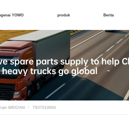
ngenai YOWO
produk
Berita
Enjin WEICHAI
T837010004