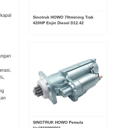
n
 kapal
Sinotruk HOWO 70tmining Trak 
420HP Enjin Diesel D12.42
Sinotruk HOWO 70tmining Trak 420HP Enjin Diesel D12.42
Hubungi sekarang
sangan
erasi,
%,
ng
kan
SINOTRUK HOWO Pemula 