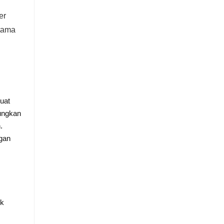
er
tama
uat
ungkan
.
ngan
ik