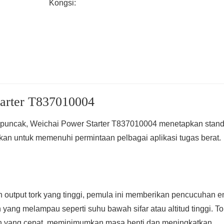
Kongsi:
tarter T837010004
n puncak, Weichai Power Starter T837010004 menetapkan stan
an untuk memenuhi permintaan pelbagai aplikasi tugas berat.
output tork yang tinggi, pemula ini memberikan pencucuhan en
ang melampau seperti suhu bawah sifar atau altitud tinggi. To
n yang cepat, meminimumkan masa henti dan meningkatkan