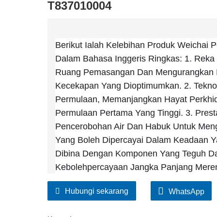
T837010004
Berikut Ialah Kelebihan Produk Weichai 
Dalam Bahasa Inggeris Ringkas: 1. Rek
Ruang Pemasangan Dan Mengurangkan P
Kecekapan Yang Dioptimumkan. 2. Teknol
Permulaan, Memanjangkan Hayat Perkhi
Permulaan Pertama Yang Tinggi. 3. Pres
Pencerobohan Air Dan Habuk Untuk Menge
Yang Boleh Dipercayai Dalam Keadaan Yan
Dibina Dengan Komponen Yang Teguh Dan
Kebolehpercayaan Jangka Panjang Merent
Jenis:Perhimpunan Pemula Nama Jenama:
Hubungi sekarang
WhatsApp
Waranti:3 Bulan Nama Produk:pemula
No Bahagian:T837010004 MOQ:1 PC