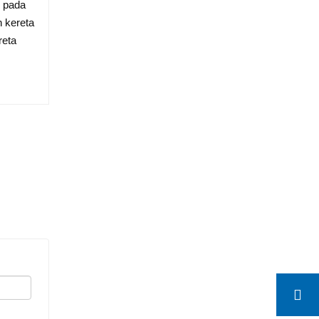
g pada
 kereta
reta