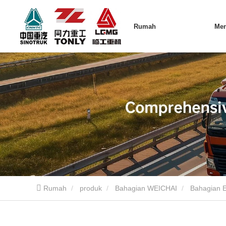
Rumah
Me
Rumah
produk
Bahagian WEICHAI
Bahagian 