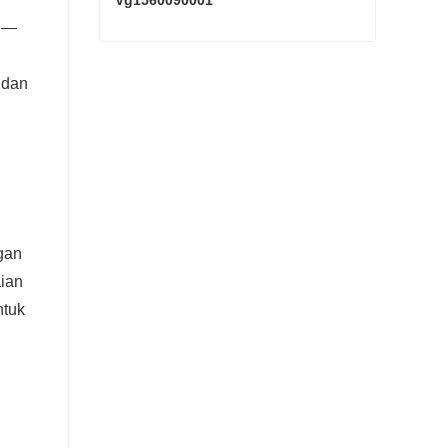
Vg1560090001
gi—
SINOTRUK HOWO Pemula Vg1560090001
 dan
Hubungi sekarang
gan
ian
ntuk