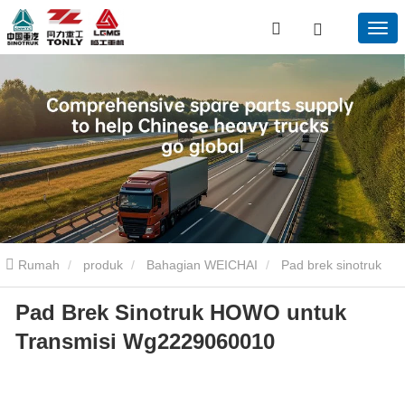
Rumah
produk
Bahagian WEICHAI
Pad brek sinotruk
Pad Brek Sinotruk HOWO untuk
howo untuk penghantaran wg2229060010
Transmisi Wg2229060010