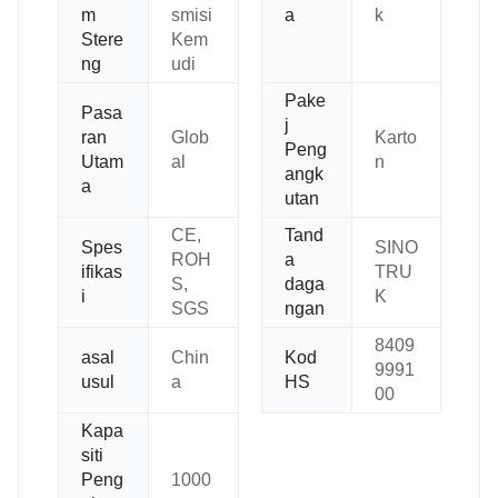
m
smisi
a
k
Stere
Kem
ng
udi
Pake
Pasa
j
ran
Glob
Karto
Peng
Utam
al
n
angk
a
utan
CE,
Tand
Spes
SINO
ROH
a
ifikas
TRU
S,
daga
i
K
SGS
ngan
8409
asal
Chin
Kod
9991
usul
a
HS
00
Kapa
siti
Peng
1000