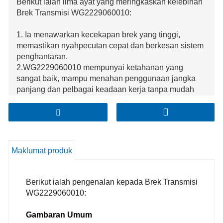
Berikut ialah lima ayat yang meringkaskan kelebihan
Brek Transmisi WG2229060010:
1. Ia menawarkan kecekapan brek yang tinggi,
memastikan nyahpecutan cepat dan berkesan sistem
penghantaran.
2.WG2229060010 mempunyai ketahanan yang
sangat baik, mampu menahan penggunaan jangka
panjang dan pelbagai keadaan kerja tanpa mudah
haus.
3. Ia menyediakan kawalan brek yang tepat,
membolehkan pelarasan tepat daya brek untuk
memenuhi keperluan operasi yang berbeza.
4. Dengan prestasi yang boleh dipercayai, ia boleh
Maklumat produk
mengekalkan fungsi brek yang stabil, meminimumkan
risiko kegagalan brek yang tidak dijangka.
5. Brek transmisi ini direka bentuk dengan teknologi
Berikut ialah pengenalan kepada Brek Transmisi
canggih, membolehkannya berintegrasi dengan baik
WG2229060010:
dengan persediaan transmisi keseluruhan dan
meningkatkan prestasi keseluruhan kenderaan atau
Gambaran Umum
jentera.