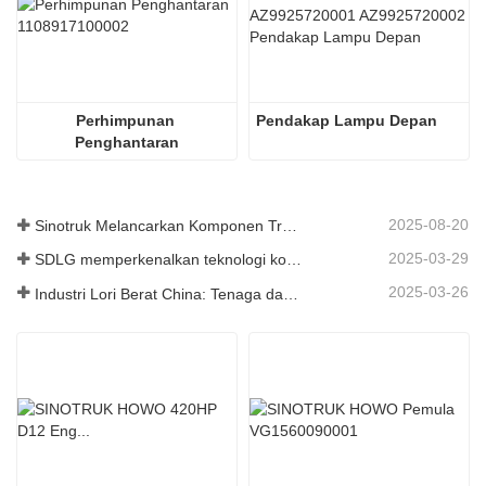
Perhimpunan 
Pendakap Lampu Depan
Penghantaran
2025-08-20
Sinotruk Melancarkan Komponen Trak Tugas Berat Generasi Baharu: Meningkatkan Kecekapan dan Kebolehpercayaan untuk Logistik Global
2025-03-29
SDLG memperkenalkan teknologi komponen trak generasi akan datang untuk meningkatkan kecekapan logistik global
2025-03-26
Industri Lori Berat China: Tenaga dan Eksport Baru sebagai Pemandu Berkembar, dengan Bahagian Tempatan Perusahaan Mempercepat Kenaikannya