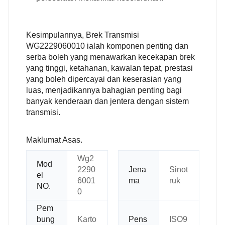
Kesimpulannya, Brek Transmisi
WG2229060010 ialah komponen penting dan
serba boleh yang menawarkan kecekapan brek
yang tinggi, ketahanan, kawalan tepat, prestasi
yang boleh dipercayai dan keserasian yang
luas, menjadikannya bahagian penting bagi
banyak kenderaan dan jentera dengan sistem
transmisi.
Maklumat Asas.
Wg2
Mod
2290
Jena
Sinot
el
6001
ma
ruk
NO.
0
Pem
bung
Karto
Pens
ISO9