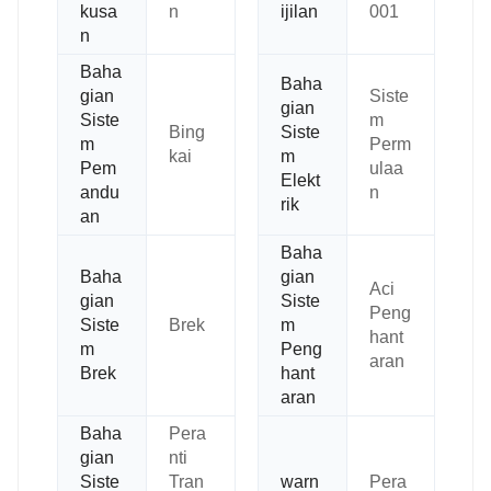
kusa
n
ijilan
001
n
Baha
Baha
gian
Siste
gian
Siste
m
Bing
Siste
m
Perm
kai
m
Pem
ulaa
Elekt
andu
n
rik
an
Baha
Baha
gian
Aci
gian
Siste
Peng
Siste
Brek
m
hant
m
Peng
aran
Brek
hant
aran
Baha
Pera
gian
nti
Siste
Tran
warn
Pera