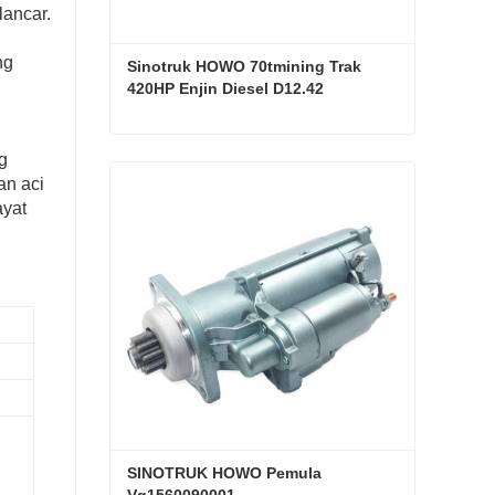
lancar.
ng
Sinotruk HOWO 70tmining Trak 
420HP Enjin Diesel D12.42
Sinotruk HOWO 70tmining Trak 420HP Enjin Diesel D12.42
g
an aci
Hubungi sekarang
ayat
SINOTRUK HOWO Pemula 