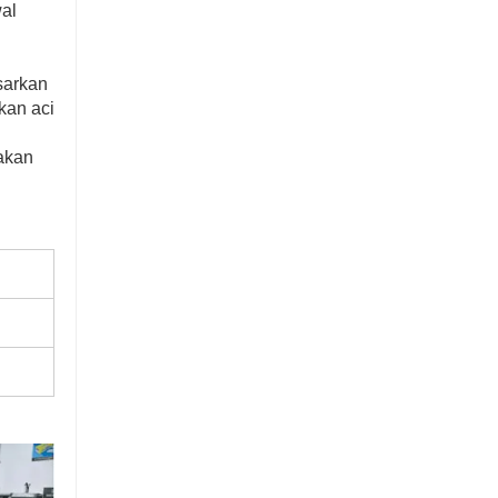
al
sarkan
kan aci
akan