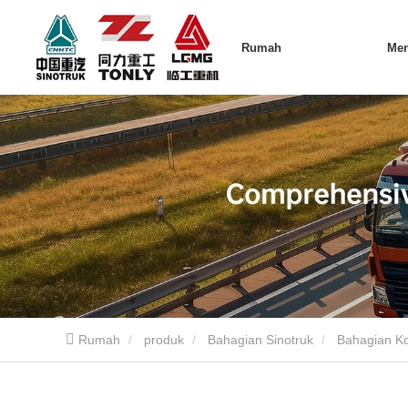
Rumah
Me
Rumah
produk
Bahagian Sinotruk
Bahagian Ko