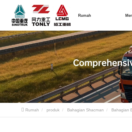
Rumah
Me
Rumah
produk
Bahagian Shacman
Bahagian 