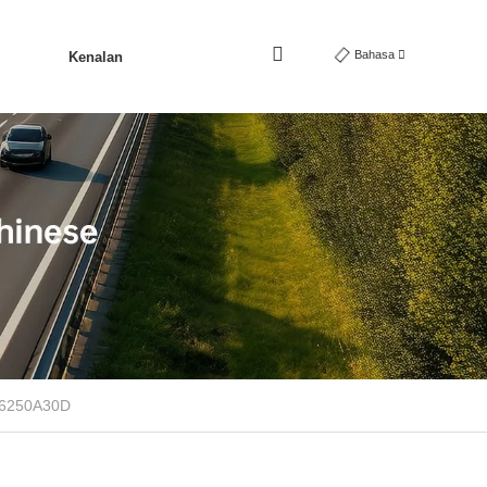
Bahasa
Kenalan
06250A30D