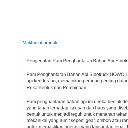
Maklumat produk
Pengenalan Pam Penghantaran Bahan Api Sino
Pam Penghantaran Bahan Api Sinotruck HOWO 1
api kenderaan, memainkan peranan penting dalam
Reka Bentuk dan Pembinaan
Pam penghantaran bahan api ini direka bentuk den
yang tahan terhadap kakisan dan haus yang dise
bentuk untuk menjadi teguh untuk menahan tekanan
mekanikal yang rumit seperti gear, omboh atau ram
untuk memastikan operasi yang lancar dan tepat.