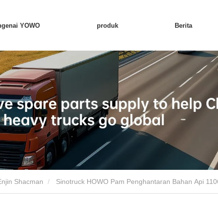
ngenai YOWO
produk
Berita
Enjin Shacman
Sinotruck HOWO Pam Penghantaran Bahan Api 11