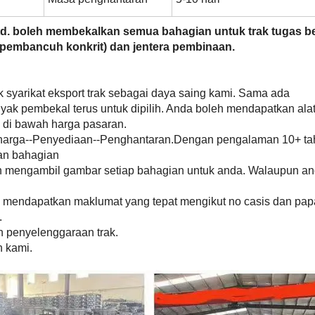
td. boleh membekalkan semua bahagian untuk trak tugas be
 pembancuh konkrit) dan jentera pembinaan.
 syarikat eksport trak sebagai daya saing kami. Sama ada
k pembekal terus untuk dipilih. Anda boleh mendapatkan ala
bawah harga pasaran.
utharga--Penyediaan--Penghantaran.Dengan pengalaman 10+ ta
an bahagian
n mengambil gambar setiap bahagian untuk anda. Walaupun a
eh mendapatkan maklumat yang tepat mengikut no casis dan pa
.
n penyelenggaraan trak.
n kami.