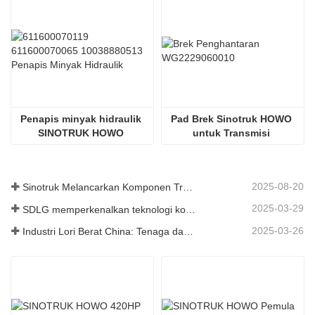
Penapis minyak hidraulik 
Pad Brek Sinotruk HOWO 
SINOTRUK HOWO 
untuk Transmisi 
611600070119
Wg2229060010
2025-08-20
Sinotruk Melancarkan Komponen Trak Tugas Berat Generasi Baharu: Meningkatkan Kecekapan dan Kebolehpercayaan untuk Logistik Global
2025-03-29
SDLG memperkenalkan teknologi komponen trak generasi akan datang untuk meningkatkan kecekapan logistik global
2025-03-26
Industri Lori Berat China: Tenaga dan Eksport Baru sebagai Pemandu Berkembar, dengan Bahagian Tempatan Perusahaan Mempercepat Kenaikannya