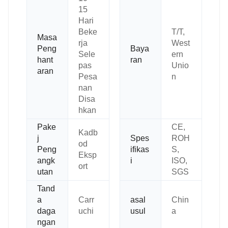
15
Hari
Beke
T/T,
Masa
rja
West
Peng
Baya
Sele
ern
hant
ran
pas
Unio
aran
Pesa
n
nan
Disa
hkan
Pake
CE,
Kadb
j
Spes
ROH
od
Peng
ifikas
S,
Eksp
angk
i
ISO,
ort
utan
SGS
Tand
a
Carr
asal
Chin
daga
uchi
usul
a
ngan