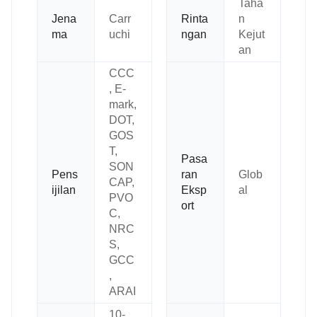
Taha
Jena
Carr
Rinta
n
ma
uchi
ngan
Kejut
an
CCC
, E-
mark,
DOT,
GOS
T,
Pasa
SON
Pens
ran
Glob
CAP,
ijilan
Eksp
al
PVO
ort
C,
NRC
S,
GCC
,
ARAI
10-