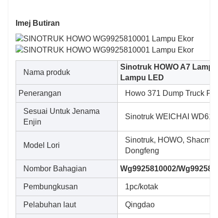
Imej Butiran
Sinotruk HOWO A7 Lampu
Nama produk
Lampu LED
Penerangan
Howo 371 Dump Truck Par
Sesuai Untuk Jenama
Sinotruk WEICHAI WD615
Enjin
Sinotruk, HOWO, Shacman 
Model Lori
Dongfeng
Nombor Bahagian
Wg9925810002/Wg992581
Pembungkusan
1pc/kotak
Pelabuhan laut
Qingdao