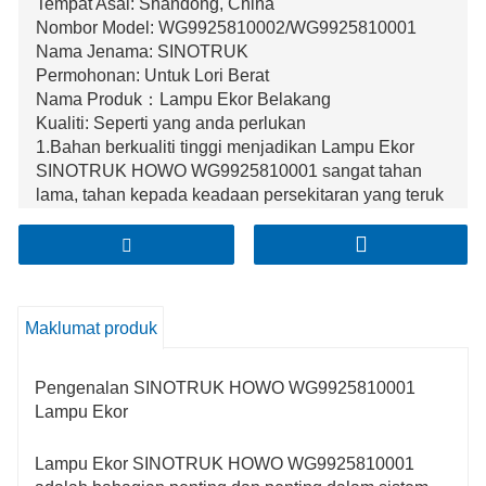
Tempat Asal: Shandong, China
Nombor Model: WG9925810002/WG9925810001
Nama Jenama: SINOTRUK
Permohonan: Untuk Lori Berat
Nama Produk：Lampu Ekor Belakang
Kualiti: Seperti yang anda perlukan
1.Bahan berkualiti tinggi menjadikan Lampu Ekor
SINOTRUK HOWO WG9925810001 sangat tahan
lama, tahan kepada keadaan persekitaran yang teruk
seperti hujan, habuk dan getaran semasa
pemanduan.
2. Reka bentuk optiknya yang sangat baik
memastikan pencahayaan yang jelas dan terang,
memberikan penglihatan yang baik untuk mengekori
Maklumat produk
kenderaan dari jarak jauh, sekali gus meningkatkan
keselamatan pemanduan pada waktu malam atau
dalam keadaan penglihatan yang lemah.
Pengenalan SINOTRUK HOWO WG9925810001
3. Lampu belakang mempunyai pembuatan yang
Lampu Ekor
tepat dengan kesesuaian yang sempurna untuk
model kenderaan, yang bukan sahaja memudahkan
Lampu Ekor SINOTRUK HOWO WG9925810001
proses pemasangan tetapi juga memastikan prestasi