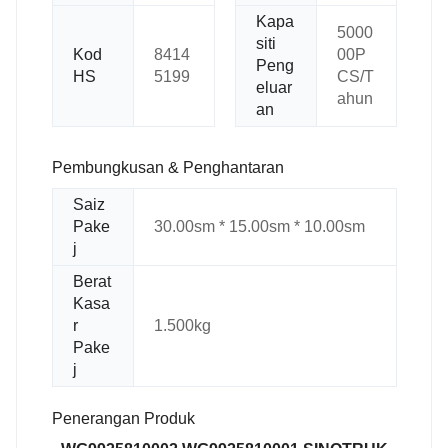
Kapa
5000
siti
Kod
8414
00P
Peng
HS
5199
CS/T
eluar
ahun
an
Pembungkusan & Penghantaran
Saiz
Pake
30.00sm * 15.00sm * 10.00sm
j
Berat
Kasa
r
1.500kg
Pake
j
Penerangan Produk