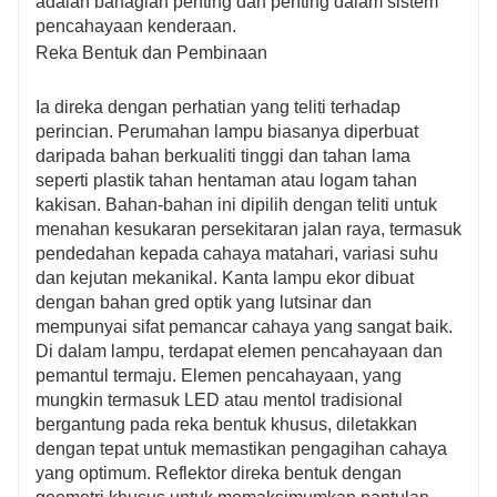
adalah bahagian penting dan penting dalam sistem
yang stabil dan sambungan yang tahan lama dalam
pencahayaan kenderaan.
sistem elektrik kenderaan.
Reka Bentuk dan Pembinaan
Ia direka dengan perhatian yang teliti terhadap
perincian. Perumahan lampu biasanya diperbuat
daripada bahan berkualiti tinggi dan tahan lama
seperti plastik tahan hentaman atau logam tahan
kakisan. Bahan-bahan ini dipilih dengan teliti untuk
menahan kesukaran persekitaran jalan raya, termasuk
pendedahan kepada cahaya matahari, variasi suhu
dan kejutan mekanikal. Kanta lampu ekor dibuat
dengan bahan gred optik yang lutsinar dan
mempunyai sifat pemancar cahaya yang sangat baik.
Di dalam lampu, terdapat elemen pencahayaan dan
pemantul termaju. Elemen pencahayaan, yang
mungkin termasuk LED atau mentol tradisional
bergantung pada reka bentuk khusus, diletakkan
dengan tepat untuk memastikan pengagihan cahaya
yang optimum. Reflektor direka bentuk dengan