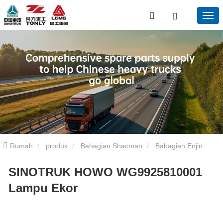
Rumah
produk
Bahagian Shacman
Bahagian Enjin
SINOTRUK HOWO WG9925810001
Shacman
Perkara bab perkara yang lot 295888810001 pealp
Lampu Ekor