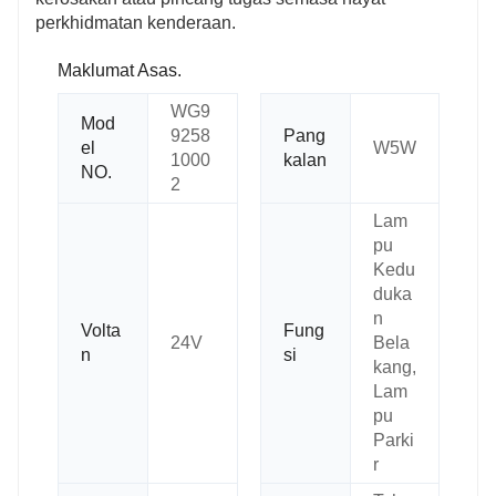
perkhidmatan kenderaan.
Maklumat Asas.
WG9
Mod
9258
Pang
el
W5W
1000
kalan
NO.
2
Lam
pu
Kedu
duka
n
Volta
Fung
24V
Bela
n
si
kang,
Lam
pu
Parki
r