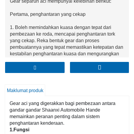
Gear separuh aci mempunyai kelebihan berikut:
Pertama, penghantaran yang cekap
1. Boleh memindahkan kuasa dengan tepat dari
pembezaan ke roda, mencapai penghantaran tork
yang cekap. Reka bentuk gear dan proses
pembuatannya yang tepat memastikan ketepatan dan
kestabilan penghantaran kuasa dan mengurangkan
kehilangan tenaga.
2. Boleh menahan tork dan beban yang besar,
menyesuaikan diri dengan pelbagai keadaan
pemanduan yang berbeza, sama ada ia memecut,
Maklumat produk
mendaki atau memandu berkelajuan tinggi, boleh
berfungsi dengan pasti.
Gear aci yang digerakkan bagi pembezaan antara
Kedua, kebolehpercayaan yang tinggi
gandar gandar Shaanxi Automobile Hande
Tiga, mudah dipasang
memainkan peranan penting dalam sistem
penghantaran kenderaan.
1.Fungsi