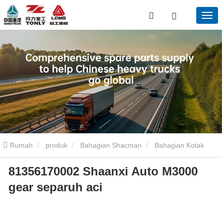
Rumah
produk
Bahagian Shacman
Bahagian Kotak
81356170002 Shaanxi Auto M3000
Gear Shacman
81356170002 Shaanxi Auto M3000 Gear HPU
gear separuh aci
Aci