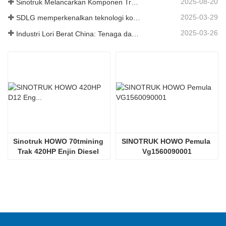
2025-08-20
Sinotruk Melancarkan Komponen Trak Tugas Berat Generasi Baharu: Meningkatkan Kecekapan dan Kebolehpercayaan untuk Logistik Global
2025-03-29
SDLG memperkenalkan teknologi komponen trak generasi akan datang untuk meningkatkan kecekapan logistik global
2025-03-26
Industri Lori Berat China: Tenaga dan Eksport Baru sebagai Pemandu Berkembar, dengan Bahagian Tempatan Perusahaan Mempercepat Kenaikannya
Sinotruk HOWO 70tmining 
SINOTRUK HOWO Pemula 
Trak 420HP Enjin Diesel 
Vg1560090001
D12.42