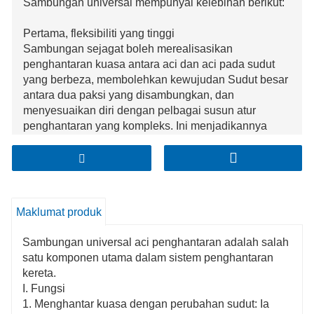
Sambungan universal mempunyai kelebihan berikut:
Pertama, fleksibiliti yang tinggi
Sambungan sejagat boleh merealisasikan
penghantaran kuasa antara aci dan aci pada sudut
yang berbeza, membolehkan kewujudan Sudut besar
antara dua paksi yang disambungkan, dan
menyesuaikan diri dengan pelbagai susun atur
penghantaran yang kompleks. Ini menjadikannya
mampu menghadapi persekitaran kerja yang berbeza
dan keperluan pemasangan dalam bidang automotif,
mekanikal dan lain-lain, seperti dalam sistem stereng
dan sistem transmisi automotif, sendi universal boleh
menukar Sudut secara fleksibel dengan putaran roda
Maklumat produk
dan pergerakan. penggantungan untuk memastikan
penghantaran kuasa yang stabil.
Sambungan universal aci penghantaran adalah salah
Kedua, penghantaran yang boleh dipercayai
satu komponen utama dalam sistem penghantaran
Tiga, mudah dipasang
kereta.
Keempat, digunakan secara meluas
I. Fungsi
1. Menghantar kuasa dengan perubahan sudut: Ia