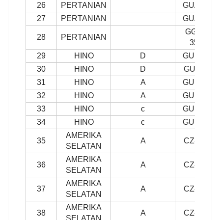
26
PERTANIAN
GUA-18
27
PERTANIAN
GUA-20
GGPL-
28
PERTANIAN
35R
29
HINO
D
GUH-61
30
HINO
D
GUH62
31
HINO
A
GUH-65
32
HINO
A
GUH-66
33
HINO
c
GUH-68
34
HINO
c
GUH-73
AMERIKA
35
A
CZ-101
SELATAN
AMERIKA
36
A
CZ-210
SELATAN
AMERIKA
37
A
CZ-225
SELATAN
AMERIKA
38
A
CZ-231
SELATAN