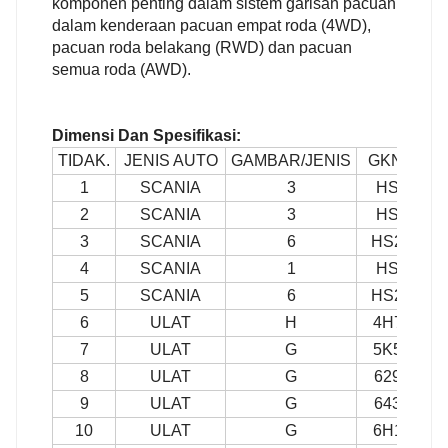
komponen penting dalam sistem garisan pacuan
dalam kenderaan pacuan empat roda (4WD),
pacuan roda belakang (RWD) dan pacuan
semua roda (AWD).
Dimensi Dan Spesifikasi:
TIDAK.
JENIS AUTO
GAMBAR/JENIS
GKN NO.
1
SCANIA
3
HS380
2
SCANIA
3
HS381
3
SCANIA
6
HS292T
4
SCANIA
1
HS176
5
SCANIA
6
HS268T
6
ULAT
H
4H7808
7
ULAT
G
5K5012
8
ULAT
G
629815
9
ULAT
G
643633
10
ULAT
G
6H1261