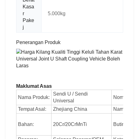
Kasa
r
5.000kg
Pake
j
Penerangan Produk
Maklumat Asas
Sendi U / Sendi
Nama Produk:
Nombor Mo
Universal
Tempat Asal:
Zhejiang China
Nama Jena
Bahan:
20Cr/20CrMnTi
Butiran pe