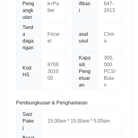
Peng
k+Pa
ifikas
647-
angk
llet
i
2013
utan
Tand
a
Fricw
asal
Chin
daga
el
usul
a
ngan
Kapa
300,
8708
siti
000
Kod
3010
Peng
PCS/
HS
00
eluar
Bula
an
n
Pembungkusan & Penghantaran
Saiz
Pake
15.00sm * 15.00sm * 5.00sm
j
Berat