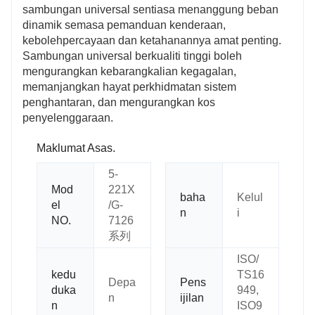
sambungan universal sentiasa menanggung beban
dinamik semasa pemanduan kenderaan,
kebolehpercayaan dan ketahanannya amat penting.
Sambungan universal berkualiti tinggi boleh
mengurangkan kebarangkalian kegagalan,
memanjangkan hayat perkhidmatan sistem
penghantaran, dan mengurangkan kos
penyelenggaraan.
Maklumat Asas.
5-
Mod
221X
baha
Kelul
el
/
G-
n
i
NO.
7126
系列
ISO/
kedu
TS16
Depa
Pens
duka
949,
n
ijilan
n
ISO9