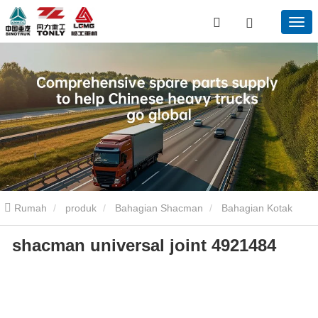
Rumah
produk
Bahagian Shacman
Bahagian Kotak
shacman universal joint 4921484
Gear Shacman
Shacman Universal Bersama 4921484