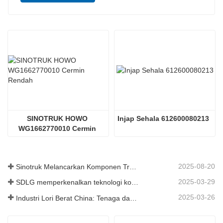
SINOTRUK HOWO 
Injap Sehala 612600080213
WG1662770010 Cermin 
Rendah
2025-08-20
Sinotruk Melancarkan Komponen Trak Tugas Berat Generasi Baharu: Meningkatkan Kecekapan dan Kebolehpercayaan untuk Logistik Global
2025-03-29
SDLG memperkenalkan teknologi komponen trak generasi akan datang untuk meningkatkan kecekapan logistik global
2025-03-26
Industri Lori Berat China: Tenaga dan Eksport Baru sebagai Pemandu Berkembar, dengan Bahagian Tempatan Perusahaan Mempercepat Kenaikannya