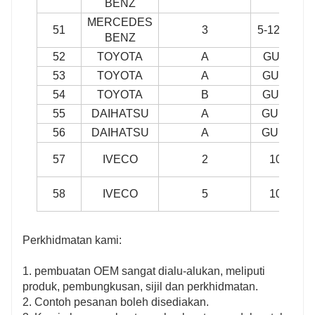
BENZ
MERCEDES
51
3
5-12932X
BENZ
52
TOYOTA
A
GUT-11
53
TOYOTA
A
GUT-16
54
TOYOTA
B
GUT-21
55
DAIHATSU
A
GUD-82
56
DAIHATSU
A
GUD-84
57
IVECO
2
1020
58
IVECO
5
1000
Perkhidmatan kami:
1. pembuatan OEM sangat dialu-alukan, meliputi
produk, pembungkusan, sijil dan perkhidmatan.
2. Contoh pesanan boleh disediakan.