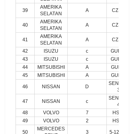
AMERIKA
39
A
CZ-240
SELATAN
AMERIKA
40
A
CZ-251
SELATAN
AMERIKA
41
A
CZ-252
SELATAN
42
ISUZU
c
GUIS-54
43
ISUZU
c
GUIS-65
44
MITSUBISHI
A
GUM-76
45
MITSUBISHI
A
GUM-79
SENJATA-
46
NISSAN
D
33
SENJATA-
47
NISSAN
c
43
48
VOLVO
7
HS381
49
VOLVO
2
HS179
MERCEDES
50
3
5-12219X