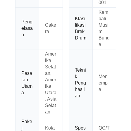
001
Kem
Klasi
bali
Peng
Cake
fikasi
Musi
elasa
ra
Brek
m
n
Drum
Bung
a
Amer
ika
Selat
Tekni
Pasa
an,
k
Men
ran
Amer
Peng
emp
Utam
ika
hasil
a
a
Utara
an
, Asia
Selat
an
Pake
j
Kota
Spes
QC/T