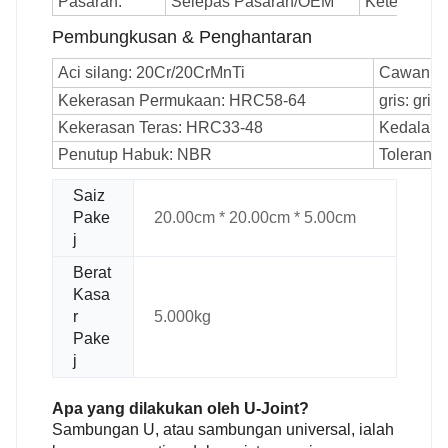
Pasaran:
Selepas Pasaran/OEM
Ketebalan li
Pembungkusan & Penghantaran
Aci silang: 20Cr/20CrMnTi
Cawan ga
Kekerasan Permukaan: HRC58-64
gris: gris
Kekerasan Teras: HRC33-48
Kedalama
Penutup Habuk: NBR
Toleransi
Saiz
Pake
20.00cm * 20.00cm * 5.00cm
j
Berat
Kasa
r
5.000kg
Pake
j
Apa yang dilakukan oleh U-Joint?
Sambungan U, atau sambungan universal, ialah