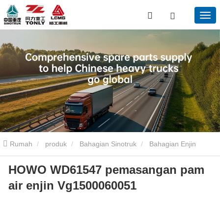
Rumah
produk
Bahagian Sinotruk
Bahagian Enjin
HOWO WD61547 pemasangan pam
Sinotruk
Howo WD61547 PAM Air Enjin VG1500060051
air enjin Vg1500060051