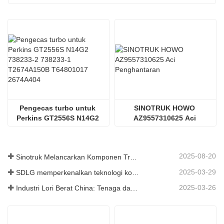
Pengecas turbo untuk 
SINOTRUK HOWO 
Perkins GT2556S N14G2 
AZ9557310625 Aci 
T64801017
Penghantaran
2025-08-20
Sinotruk Melancarkan Komponen Trak Tugas Berat Generasi Baharu: Meningkatkan Kecekapan dan Kebolehpercayaan untuk Logistik Global
2025-03-29
SDLG memperkenalkan teknologi komponen trak generasi akan datang untuk meningkatkan kecekapan logistik global
2025-03-26
Industri Lori Berat China: Tenaga dan Eksport Baru sebagai Pemandu Berkembar, dengan Bahagian Tempatan Perusahaan Mempercepat Kenaikannya