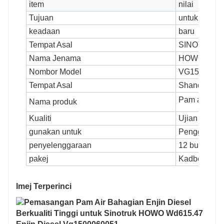
item
nilai
Tujuan
untuk pengg
keadaan
baru
Tempat Asal
SINOTRUK
Nama Jenama
HOWO
Nombor Model
VG1500060
Tempat Asal
Shandong, 
Pam air en
Nama produk
Kualiti
Ujian Berkua
gunakan untuk
Penggantian
penyelenggaraan
12 bulan
pakej
Kadbod atau
Imej Terperinci