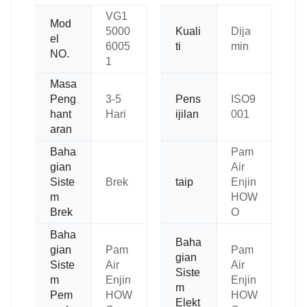
VG1
Mod
5000
Kuali
Dija
el
6005
ti
min
NO.
1
Masa
Peng
3-5
Pens
ISO9
hant
Hari
ijilan
001
aran
Baha
Pam
gian
Air
Siste
Brek
taip
Enjin
m
HOW
Brek
O
Baha
Baha
gian
Pam
Pam
gian
Siste
Air
Air
Siste
m
Enjin
Enjin
m
Pem
HOW
HOW
Elekt