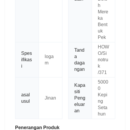
h
Mere
ka
Bent
uk
Pek
HOW
Tand
Spes
O/Si
loga
a
ifikas
notru
m
daga
i
k
ngan
/371
5000
Kapa
0
siti
asal
Kepi
Jinan
Peng
usul
ng
eluar
Seta
an
hun
Penerangan Produk