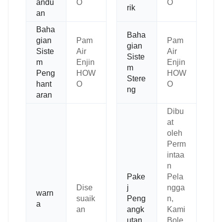
andu
O
O
rik
an
Baha
Baha
gian
Pam
Pam
gian
Siste
Air
Air
Siste
m
Enjin
Enjin
m
Peng
HOW
HOW
Stere
hant
O
O
ng
aran
Dibu
at
oleh
Perm
intaa
n
Pake
Pela
Dise
j
ngga
warn
suaik
Peng
n,
a
an
angk
Kami
utan
Bole