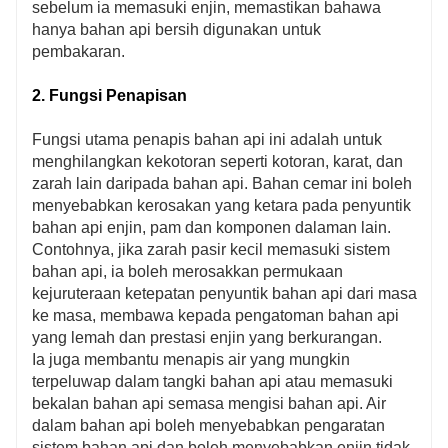
sebelum ia memasuki enjin, memastikan bahawa
hanya bahan api bersih digunakan untuk
pembakaran.
2. Fungsi Penapisan
Fungsi utama penapis bahan api ini adalah untuk
menghilangkan kekotoran seperti kotoran, karat, dan
zarah lain daripada bahan api. Bahan cemar ini boleh
menyebabkan kerosakan yang ketara pada penyuntik
bahan api enjin, pam dan komponen dalaman lain.
Contohnya, jika zarah pasir kecil memasuki sistem
bahan api, ia boleh merosakkan permukaan
kejuruteraan ketepatan penyuntik bahan api dari masa
ke masa, membawa kepada pengatoman bahan api
yang lemah dan prestasi enjin yang berkurangan.
Ia juga membantu menapis air yang mungkin
terpeluwap dalam tangki bahan api atau memasuki
bekalan bahan api semasa mengisi bahan api. Air
dalam bahan api boleh menyebabkan pengaratan
sistem bahan api dan boleh menyebabkan enjin tidak