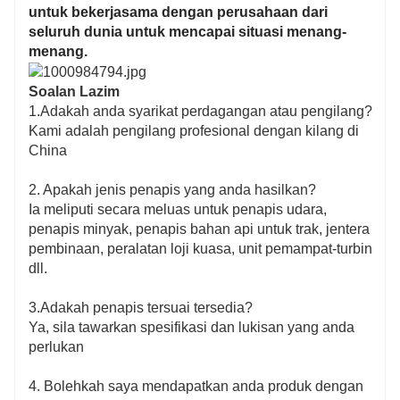
untuk bekerjasama dengan perusahaan dari
seluruh dunia untuk mencapai situasi menang-
menang.
Soalan Lazim
1.Adakah anda syarikat perdagangan atau pengilang?
Kami adalah pengilang profesional dengan kilang di
China
2. Apakah jenis penapis yang anda hasilkan?
Ia meliputi secara meluas untuk penapis udara,
penapis minyak, penapis bahan api untuk trak, jentera
pembinaan, peralatan loji kuasa, unit pemampat-turbin
dll.
3.Adakah penapis tersuai tersedia?
Ya, sila tawarkan spesifikasi dan lukisan yang anda
perlukan
4. Bolehkah saya mendapatkan anda produk dengan