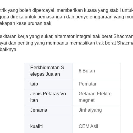
trik yang boleh dipercayai, memberikan kuasa yang stabil untu
tor juga direka untuk pemasangan dan penyelenggaraan yang mu
kapan keseluruhan trak.
itaran kerja yang sukar, alternator integral trak berat Shacma
ayai dan penting yang membantu memastikan trak berat Shacm
rbaiknya.
Perkhidmatan S
6 Bulan
elepas Jualan
taip
Pemutar
Jenis Pelaras Vo
Getaran Elektro
ltan
magnet
Jenama
Jinhaiyang
kualiti
OEM Asli