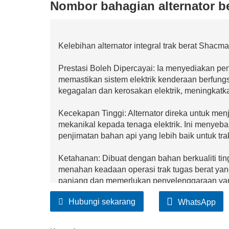
Nombor bahagian alternator 
Kelebihan alternator integral trak berat Shac
Prestasi Boleh Dipercayai: Ia menyediakan pen
memastikan sistem elektrik kenderaan berfung
kegagalan dan kerosakan elektrik, meningkatk
Kecekapan Tinggi: Alternator direka untuk me
mekanikal kepada tenaga elektrik. Ini menye
penjimatan bahan api yang lebih baik untuk tra
Ketahanan: Dibuat dengan bahan berkualiti tin
menahan keadaan operasi trak tugas berat yan
panjang dan memerlukan penyelenggaraan ya
Hubungi sekarang
WhatsApp
Keserasian: Direka khusus untuk trak berat 
dengan sistem elektrik kenderaan, memberikan