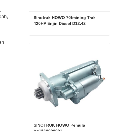
k
dah,
Sinotruk HOWO 70tmining Trak 
420HP Enjin Diesel D12.42
n
Sinotruk HOWO 70tmining Trak 420HP Enjin Diesel D12.42
an
Hubungi sekarang
SINOTRUK HOWO Pemula 