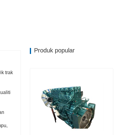
Produk popular
k trak
aliti
an
mpu,