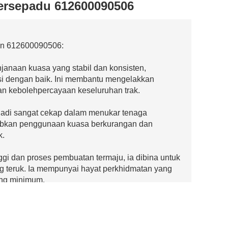
bersepadu 612600090506
man 612600090506:
janaan kuasa yang stabil dan konsisten,
si dengan baik. Ini membantu mengelakkan
an kebolehpercayaan keseluruhan trak.
njadi sangat cekap dalam menukar tenaga
babkan penggunaan kuasa berkurangan dan
k.
ggi dan proses pembuatan termaju, ia dibina untuk
g teruk. Ia mempunyai hayat perkhidmatan yang
ng minimum.
Shacman, ia memastikan penyepaduan yang lancar
 prestasi dan keserasian yang optimum.