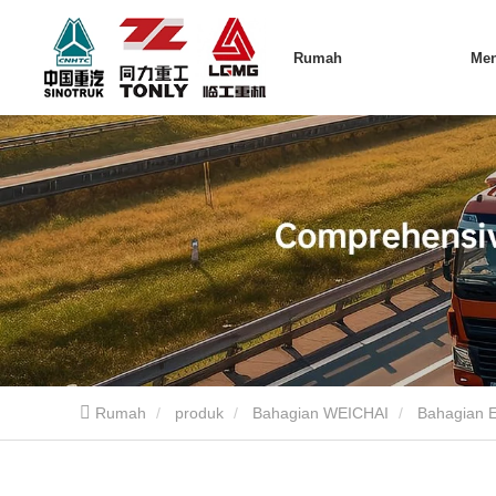
Rumah
Me
Rumah
produk
Bahagian WEICHAI
Bahagian 