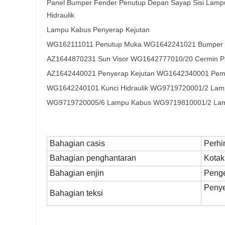
Panel Bumper Fender Penutup Depan Sayap Sisi Lamp
Hidraulik
Lampu Kabus Penyerap Kejutan
WG162111011 Penutup Muka WG1642241021 Bumper
AZ1644870231 Sun Visor WG1642777010/20 Cermin P
AZ1642440021 Penyerap Kejutan WG1642340001 Pem
WG1642240101 Kunci Hidraulik WG9719720001/2 Lam
WG9719720005/6 Lampu Kabus WG9719810001/2 Lam
Bahagian casis
Perhi
Bahagian penghantaran
Kotak
Bahagian enjin
Penge
Penye
Bahagian teksi