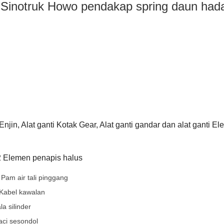
notruk Howo pendakap spring daun had
njin, Alat ganti Kotak Gear, Alat ganti gandar dan alat ganti Elek
Elemen penapis halus
m air tali pinggang
Kabel kawalan
 silinder
ci sesondol