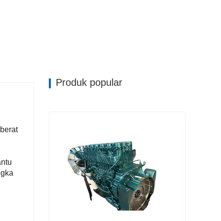
Produk popular
berat
antu
ngka