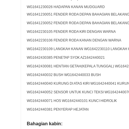
WG1641230026 HADAPAN KANAN MUDGUARD
WG1641230051 FENDER RODA DEPAN BAHAGIAN BELAKANG
WG1641230052 FENDER RODA DEPAN BAHAGIAN BELAKAN
WG1642230105 FENDER RODA KIRI DENGAN WARNA
WG1642230106 FENDER RODA KANAN DENGAN WARNA
WG1642230109 LANGKAH KANAN WG1642230110 LANGKAH K
WG1642430385 PENETAP SYOK AZ1642440021
WG1642430081 HENTIAN GETAH(KEPALA TUNGGAL) WG1642
WG1642440032 BUSH WG1642440033 BUSH
WG1642440040 KURUNG DI ATAS KIRI WG1642440041 KURUN
WG1642440052 SENSOR UNTUK KUNCI TEKSI WG164244007
WG1642440071 HOS WG1642440101 KUNCI HIDROLIK
WG1642440381 PENYERAP HEJATAN
Bahagian kabin: