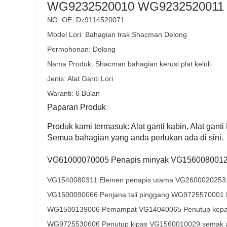
WG9232520010 WG9232520011 Si
NO. OE: Dz9114520071
Model Lori: Bahagian trak Shacman Delong
Permohonan: Delong
Nama Produk: Shacman bahagian kerusi plat keluli
Jenis: Alat Ganti Lori
Waranti: 6 Bulan
Paparan Produk
Produk kami termasuk: Alat ganti kabin, Alat ganti E
Semua bahagian yang anda perlukan ada di sini.
VG61000070005 Penapis minyak VG1560080012 
VG1540080311 Elemen penapis utama VG2600020253 Pa
VG1500090066 Penjana tali pinggang WG9725570001 
WG1500139006 Pemampat VG14040065 Penutup kepala
WG9725530606 Penutup kipas VG1560010029 semak a