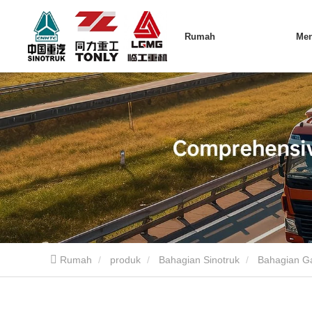
Rumah
Me
Rumah
produk
Bahagian Sinotruk
Bahagian Ga