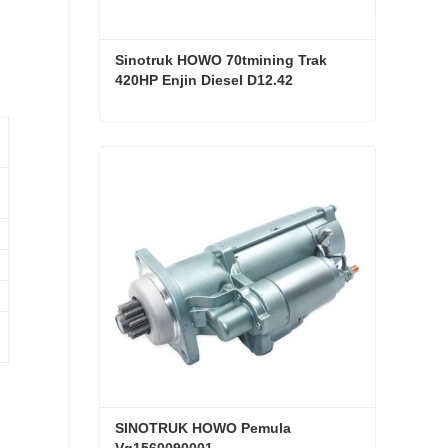
Sinotruk HOWO 70tmining Trak 
420HP Enjin Diesel D12.42
Sinotruk HOWO 70tmining Trak 420HP Enjin Diesel D12.42
Hubungi sekarang
SINOTRUK HOWO Pemula 