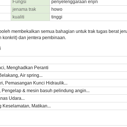
Fungsi
penyelenggaraan enjin
jenama trak
howo
kualiti
tinggi
 boleh membekalkan semua bahagian untuk trak tugas berat je
 konkrit) dan jentera pembinaan.
i
ci, Menghadkan Peranti
elakang, Air spring...
ri, Pemasangan Kunci Hidraulik...
 Pengelap & mesin basuh pelindung angin...
nas Udara...
 Keselamatan, Matikan...