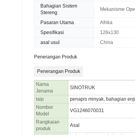
Bahagian Sistem
Mekanisme Ope
Stereng
Pasaran Utama
Afrika
Spesifikasi
126x130
asal usul
China
Penerangan Produk
Penerangan Produk
Nama
SINOTRUK
Jenama
taip
penapis minyak, bahagian enj
Nombor
VG1246070031
Model
Rangkaian
Asal
produk