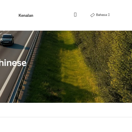
Bahasa
Kenalan