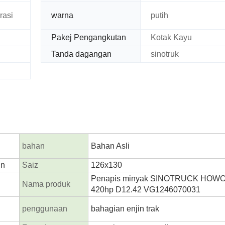
rasi
warna
putih
Pakej Pengangkutan
Kotak Kayu
Tanda dagangan
sinotruk
bahan
Bahan Asli
in
Saiz
126x130
Penapis minyak SINOTRUCK HOW
Nama produk
420hp D12.42 VG1246070031
penggunaan
bahagian enjin trak