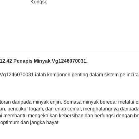
Kongsi:
2.42 Penapis Minyak Vg1246070031.
g1246070031 ialah komponen penting dalam sistem pelincir
oran daripada minyak enjin. Semasa minyak beredar melalui en
ran, pencukur logam, dan enap cemar, menghalangnya daripad
i membantu mengekalkan kebersihan dan berfungsi dengan be
n optimum dan jangka hayat.