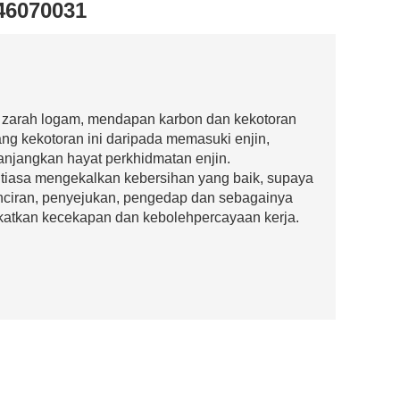
46070031
, zarah logam, mendapan karbon dan kekotoran
g kekotoran ini daripada memasuki enjin,
njangkan hayat perkhidmatan enjin.
entiasa mengekalkan kebersihan yang baik, supaya
nciran, penyejukan, pengedap dan sebagainya
katkan kecekapan dan kebolehpercayaan kerja.