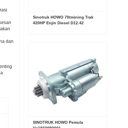
rasi
Sinotruk HOWO 70tmining Trak 
rkesan
420HP Enjin Diesel D12.42
sakan
Sinotruk HOWO 70tmining Trak 420HP Enjin Diesel D12.42
na dan
Hubungi sekarang
enting
la
SINOTRUK HOWO Pemula 