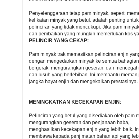
Penyelenggaraan tetap pam minyak, seperti mem
kelikatan minyak yang betul, adalah penting unt
pelinciran yang tidak mencukupi. Jika pam minyak
dan pembaikan yang mungkin memerlukan kos yan
PELINCIR YANG CEKAP:
Pam minyak trak memastikan pelinciran enjin yan
dengan mengedarkan minyak ke semua bahagian
bergerak, mengurangkan geseran, dan mencegah
dan lusuh yang berlebihan. Ini membantu meman
jangka hayat enjin dan mengekalkan prestasinya.
MENINGKATKAN KECEKAPAN ENJIN:
Pelinciran yang betul yang disediakan oleh pam 
mengurangkan geseran dan penjanaan haba,
menghasilkan kecekapan enjin yang lebih baik. In
membawa kepada penjimatan bahan api yang lebi