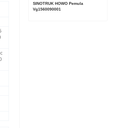
SINOTRUK HOWO Pemula 
Vg1560090001
SINOTRUK HOWO Pemula Vg1560090001
5
0
Hubungi sekarang
Mc
0