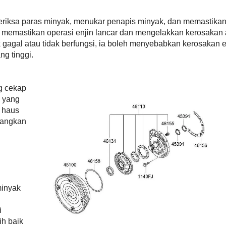
eriksa paras minyak, menukar penapis minyak, dan memastika
uk memastikan operasi enjin lancar dan mengelakkan kerosakan 
 gagal atau tidak berfungsi, ia boleh menyebabkan kerosakan e
g tinggi.
g cekap
 yang
 haus
jangkan
minyak
i
h baik