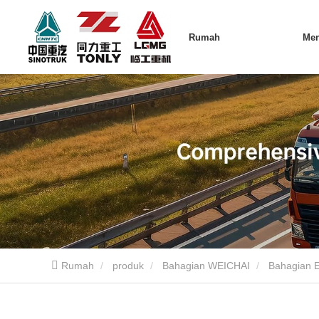
Rumah
Me
Rumah
produk
Bahagian WEICHAI
Bahagian 