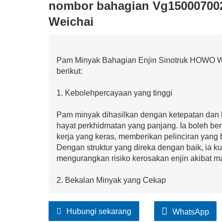
nombor bahagian Vg150007002
Weichai
Pam Minyak Bahagian Enjin Sinotruk HOWO 
berikut:
1. Kebolehpercayaan yang tinggi
Pam minyak dihasilkan dengan ketepatan dan b
hayat perkhidmatan yang panjang. Ia boleh be
kerja yang keras, memberikan pelinciran yang b
Dengan struktur yang direka dengan baik, ia 
mengurangkan risiko kerosakan enjin akibat 
2. Bekalan Minyak yang Cekap
Ia mempunyai kapasiti pengepaman yang kuat 
Hubungi sekarang
WhatsApp
kuali minyak dan menghantarnya ke bahagian 