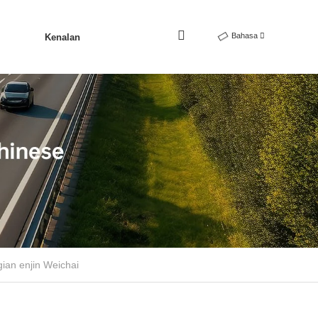
Bahasa
Kenalan
an enjin Weichai