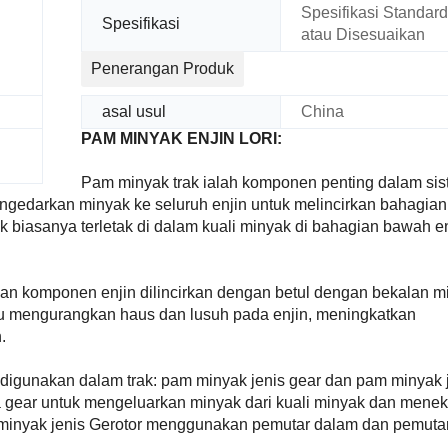
Spesifikasi Standard
Spesifikasi
atau Disesuaikan
Penerangan Produk
asal usul
China
PAM MINYAK ENJIN LORI:
Pam minyak trak ialah komponen penting dalam si
ngedarkan minyak ke seluruh enjin untuk melincirkan bahagia
biasanya terletak di dalam kuali minyak di bahagian bawah en
n komponen enjin dilincirkan dengan betul dengan bekalan m
ntu mengurangkan haus dan lusuh pada enjin, meningkatkan
.
digunakan dalam trak: pam minyak jenis gear dan pam minyak 
 gear untuk mengeluarkan minyak dari kuali minyak dan mene
minyak jenis Gerotor menggunakan pemutar dalam dan pemutar