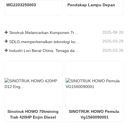
WG2203250003
Pendakap Lampu Depan
2025-08-20
Sinotruk Melancarkan Komponen Trak Tugas Berat Generasi Baharu: Meningkatkan Kecekapan dan Kebolehpercayaan untuk Logistik Global
2025-03-29
SDLG memperkenalkan teknologi komponen trak generasi akan datang untuk meningkatkan kecekapan logistik global
2025-03-26
Industri Lori Berat China: Tenaga dan Eksport Baru sebagai Pemandu Berkembar, dengan Bahagian Tempatan Perusahaan Mempercepat Kenaikannya
Sinotruk HOWO 70tmining 
SINOTRUK HOWO Pemula 
Trak 420HP Enjin Diesel 
Vg1560090001
D12.42