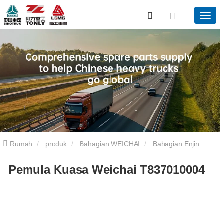
Rumah
produk
Bahagian WEICHAI
Bahagian Enjin
Pemula Kuasa Weichai T837010004
WEICHAI
Pemula Kuasa Weichai T837010004