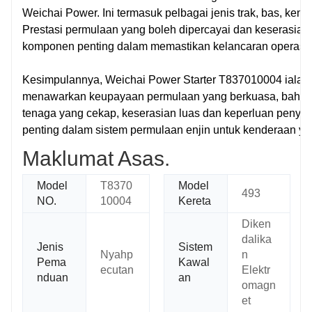
Weichai Power. Ini termasuk pelbagai jenis trak, bas, ken
Prestasi permulaan yang boleh dipercayai dan keserasia
komponen penting dalam memastikan kelancaran operasi k
Kesimpulannya, Weichai Power Starter T837010004 ialah
menawarkan keupayaan permulaan yang berkuasa, bahan b
tenaga yang cekap, keserasian luas dan keperluan peny
penting dalam sistem permulaan enjin untuk kenderaan ya
Maklumat Asas.
Model
T8370
Model
493
NO.
10004
Kereta
Diken
dalika
Jenis
Sistem
Nyahp
n
Pema
Kawal
ecutan
Elektr
nduan
an
omagn
et