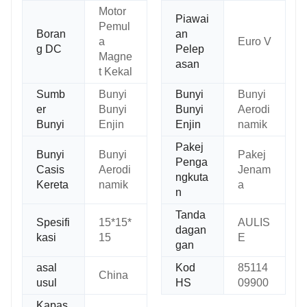
Motor
Piawai
Pemul
Boran
an
a
Euro V
g DC
Pelep
Magne
asan
t Kekal
Sumb
Bunyi
Bunyi
Bunyi
er
Bunyi
Bunyi
Aerodi
Bunyi
Enjin
Enjin
namik
Pakej
Bunyi
Bunyi
Pakej
Penga
Casis
Aerodi
Jenam
ngkuta
Kereta
namik
a
n
Tanda
Spesifi
15*15*
AULIS
dagan
kasi
15
E
gan
asal
Kod
85114
China
usul
HS
09900
Kapas