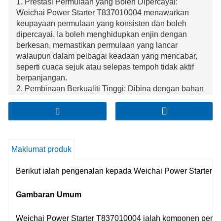
1. Prestasi Permulaan yang Boleh Dipercayai:
Weichai Power Starter T837010004 menawarkan
keupayaan permulaan yang konsisten dan boleh
dipercayai. Ia boleh menghidupkan enjin dengan
berkesan, memastikan permulaan yang lancar
walaupun dalam pelbagai keadaan yang mencabar,
seperti cuaca sejuk atau selepas tempoh tidak aktif
berpanjangan.
2. Pembinaan Berkualiti Tinggi: Dibina dengan bahan
terkemuka dan kejuruteraan yang tepat, ia
mempamerkan ketahanan yang sangat baik. Reka
bentuk yang teguh membolehkannya menahan
kesukaran penggunaan yang kerap dan persekitaran
yang keras yang sering dihadapi dalam operasi
Maklumat produk
kenderaan.
3. Penggunaan Kuasa yang Cekap: Pemula ini direka
Berikut ialah pengenalan kepada Weichai Power Starter 
untuk menggunakan kuasa dengan cekap. Ia
mengoptimumkan pengambilan tenaga daripada
Gambaran Umum
bateri kenderaan semasa proses permulaan,
meminimumkan longkang yang tidak perlu dan
Weichai Power Starter T837010004 ialah komponen penti
membantu mengekalkan hayat bateri.