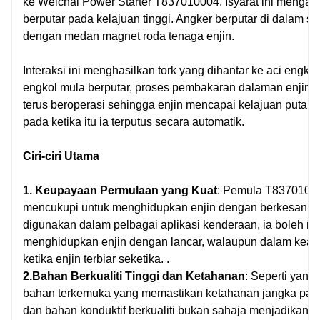
ke Weichai Power Starter T837010004. Isyarat ini mengak
berputar pada kelajuan tinggi. Angker berputar di dalam s
dengan medan magnet roda tenaga enjin.
Interaksi ini menghasilkan tork yang dihantar ke aci engko
engkol mula berputar, proses pembakaran dalaman enjin di
terus beroperasi sehingga enjin mencapai kelajuan putar
pada ketika itu ia terputus secara automatik.
Ciri-ciri Utama
1. Keupayaan Permulaan yang Kuat
: Pemula T83701000
mencukupi untuk menghidupkan enjin dengan berkesan. S
digunakan dalam pelbagai aplikasi kenderaan, ia boleh me
menghidupkan enjin dengan lancar, walaupun dalam keada
ketika enjin terbiar seketika. .
2.Bahan Berkualiti Tinggi dan Ketahanan
: Seperti yang
bahan terkemuka yang memastikan ketahanan jangka pan
dan bahan konduktif berkualiti bukan sahaja menjadikanny