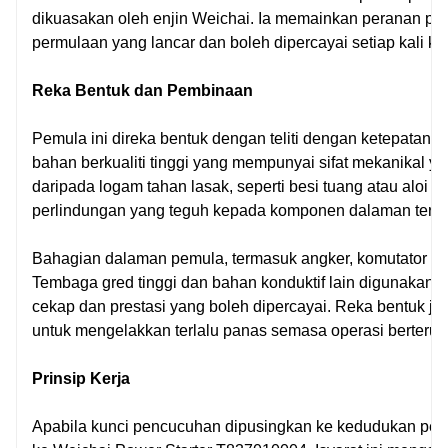
4. Keserasian Luas: Pemula T837010004 mempunyai
dikuasakan oleh enjin Weichai. Ia memainkan peranan pe
keserasian luas dengan pelbagai model enjin
permulaan yang lancar dan boleh dipercayai setiap kali k
Weichai Power. Ia boleh disepadukan dengan lancar
ke dalam persediaan kenderaan yang berbeza,
Reka Bentuk dan Pembinaan
menjadikannya pilihan serba boleh untuk banyak
aplikasi dalam ekosistem Weichai Power.
Pemula ini direka bentuk dengan teliti dengan ketepatan
5. Keperluan Penyelenggaraan Rendah: Memerlukan
bahan berkualiti tinggi yang mempunyai sifat mekanikal y
penyelenggaraan yang minimum, Weichai Power
daripada logam tahan lasak, seperti besi tuang atau aloi 
Starter T837010004 menjimatkan masa dan kos.
perlindungan yang teguh kepada komponen dalaman terhad
Pemeriksaan biasa biasanya mencukupi untuk
memastikan ia dalam keadaan berfungsi dengan
Bahagian dalaman pemula, termasuk angker, komutator dan
baik, mengurangkan kerumitan penyelenggaraan
yang kerap.
Tembaga gred tinggi dan bahan konduktif lain digunakan 
cekap dan prestasi yang boleh dipercayai. Reka bentuk ju
untuk mengelakkan terlalu panas semasa operasi berterus
Prinsip Kerja
Apabila kunci pencucuhan dipusingkan ke kedudukan permu