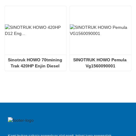
Sinotruk HOWO 70tmining 
SINOTRUK HOWO Pemula 
Trak 420HP Enjin Diesel 
Vg1560090001
D12.42