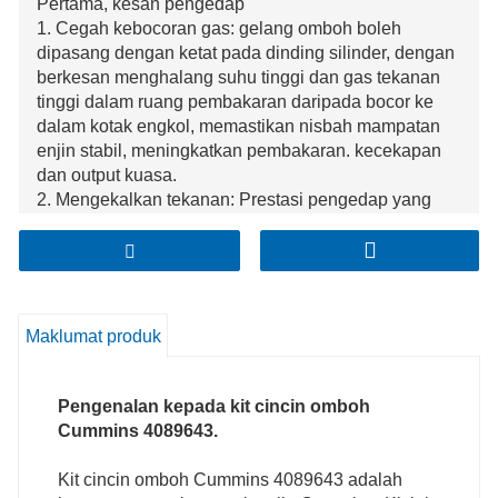
Pertama, kesan pengedap
1. Cegah kebocoran gas: gelang omboh boleh
dipasang dengan ketat pada dinding silinder, dengan
berkesan menghalang suhu tinggi dan gas tekanan
tinggi dalam ruang pembakaran daripada bocor ke
dalam kotak engkol, memastikan nisbah mampatan
enjin stabil, meningkatkan pembakaran. kecekapan
dan output kuasa.
2. Mengekalkan tekanan: Prestasi pengedap yang
baik membantu mengekalkan tekanan dalam silinder,
supaya campuran dibakar sepenuhnya, dengan itu
meningkatkan kuasa dan tork enjin.
Maklumat produk
Pengenalan kepada kit cincin omboh
Cummins 4089643.
Kit cincin omboh Cummins 4089643 adalah