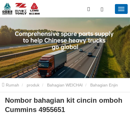
Rumah
produk
Bahagian WEICHAI
Bahagian Enjin
Nombor bahagian kit cincin omboh
WEICHAI
Nombor bahagian kit cincin omboh Cummins 4955651
Cummins 4955651