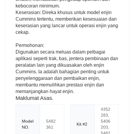
kebocoran minimum.
Keserasian: Direka khusus untuk model enjin
Cummins tertentu, memberikan kesesuaian dan
keserasian yang lancar untuk operasi enjin yang
cekap.
Permohonan:
Digunakan secara meluas dalam pelbagai
aplikasi seperti trak, bas, jentera pembinaan dan
peralatan lain yang dikuasakan oleh enjin
Cummins. Ia adalah bahagian penting untuk
penyelenggaraan dan pembaikan enjin,
membantu memulihkan prestasi enjin dan
memanjangkan hayat enjin.
Maklumat Asas.
4352
283,
Model
5482
5406
Kit #2
NO.
361
203,
5482