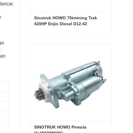
lancar.
n
Sinotruk HOWO 70tmining Trak 
420HP Enjin Diesel D12.42
Sinotruk HOWO 70tmining Trak 420HP Enjin Diesel D12.42
an
k
Hubungi sekarang
tan
SINOTRUK HOWO Pemula 