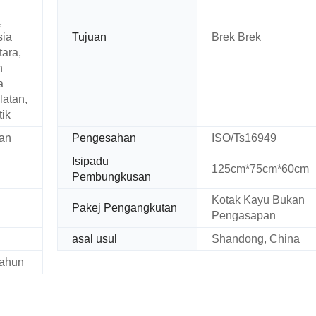
,
sia
Tujuan
Brek Brek
tara,
h
a
latan,
ik
kan
Pengesahan
ISO/Ts16949
Isipadu
125cm*75cm*60cm
Pembungkusan
Kotak Kayu Bukan
Pakej Pengangkutan
Pengasapan
asal usul
Shandong, China
Tahun