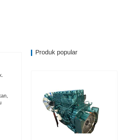
Produk popular
k.
kan,
u