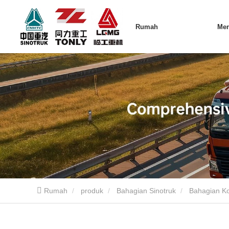
Rumah
Me
Rumah
produk
Bahagian Sinotruk
Bahagian Ko