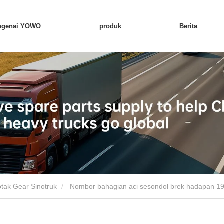
ngenai YOWO
produk
Berita
tak Gear Sinotruk
Nombor bahagian aci sesondol brek hadapan 