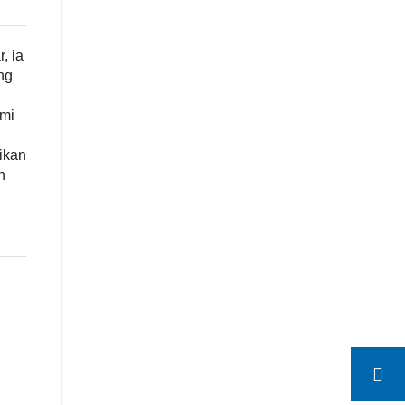
, ia
ng
ami
ikan
n