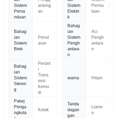
Sistem
antung
Sistem
Permu
Pema
an
Elektri
laan
nduan
k
Bahag
Bahag
ian
Aci
ian
Penul
Sistem
Pengh
Sistem
aran
Pengh
antara
Brek
antara
n
n
Perant
Bahag
i
ian
Trans
Sistem
warna
Hitam
misi
Steren
Kemu
g
di
Pakej
Tanda
Penga
Lianw
Kotak
dagan
ngkuta
o
gan