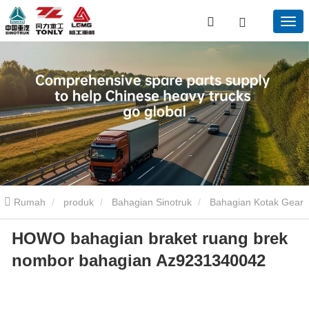
Rumah
produk
Bahagian Sinotruk
Bahagian Kotak Gear
HOWO bahagian braket ruang brek
Sinotruk
HOWO bahagian braket ruang brek nombor bahagian
nombor bahagian Az9231340042
Az9231340042