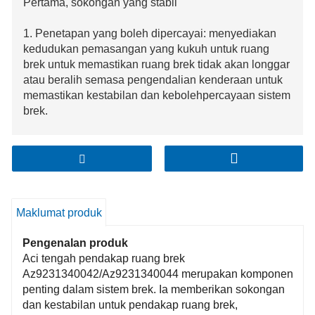
Pertama, sokongan yang stabil
1. Penetapan yang boleh dipercayai: menyediakan
kedudukan pemasangan yang kukuh untuk ruang
brek untuk memastikan ruang brek tidak akan longgar
atau beralih semasa pengendalian kenderaan untuk
memastikan kestabilan dan kebolehpercayaan sistem
brek.
2. Menahan tekanan: Ia boleh menahan tekanan dan
daya hentaman yang dihasilkan apabila kebuk brek
berfungsi, mencegah ubah bentuk atau kerosakan
sokongan, untuk memastikan operasi normal sistem
brek.
Maklumat produk
Pengenalan produk
Aci tengah pendakap ruang brek
Az9231340042/Az9231340044 merupakan komponen
penting dalam sistem brek. Ia memberikan sokongan
dan kestabilan untuk pendakap ruang brek,