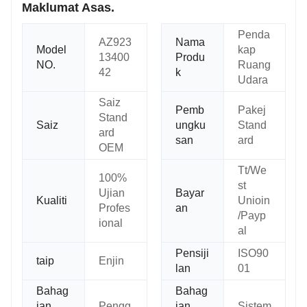
Maklumat Asas.
Penda
AZ923
Nama
Model
kap
13400
Produ
NO.
Ruang
42
k
Udara
Saiz
Pemb
Pakej
Stand
Saiz
ungku
Stand
ard
san
ard
OEM
Tt/We
100%
st
Ujian
Bayar
Kualiti
Unioin
Profes
an
/Payp
ional
al
Pensiji
ISO90
taip
Enjin
lan
01
Bahag
Bahag
ian
Pengg
ian
Sistem