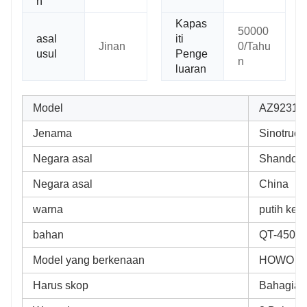
n
Kapas
50000
asal
iti
Jinan
0/Tahu
usul
Penge
n
luaran
Model
AZ92313
Jenama
Sinotruck
Negara asal
Shandong
Negara asal
China
warna
putih kel
bahan
QT-450
Model yang berkenaan
HOWO A7
Harus skop
Bahagian 