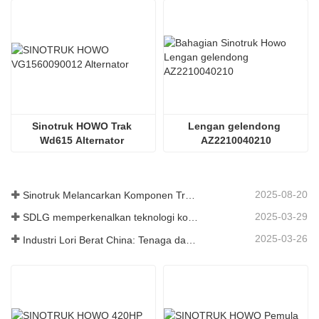
Sinotruk HOWO Trak 
Lengan gelendong 
Wd615 Alternator 
AZ2210040210
Vg1560090012
2025-08-20
Sinotruk Melancarkan Komponen Trak Tugas Berat Generasi Baharu: Meningkatkan Kecekapan dan Kebolehpercayaan untuk Logistik Global
2025-03-29
SDLG memperkenalkan teknologi komponen trak generasi akan datang untuk meningkatkan kecekapan logistik global
2025-03-26
Industri Lori Berat China: Tenaga dan Eksport Baru sebagai Pemandu Berkembar, dengan Bahagian Tempatan Perusahaan Mempercepat Kenaikannya