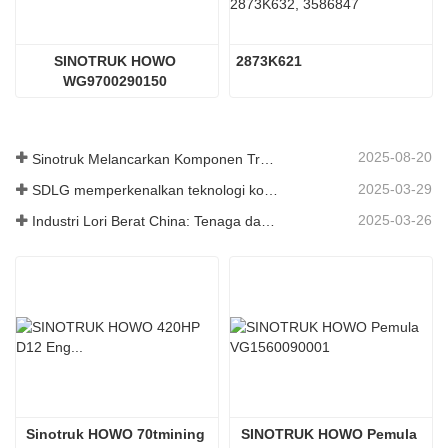
SINOTRUK HOWO 
2873K621
WG9700290150 
Perhimpunan PTO
2025-08-20
Sinotruk Melancarkan Komponen Trak Tugas Berat Generasi Baharu: Meningkatkan Kecekapan dan Kebolehpercayaan untuk Logistik Global
2025-03-29
SDLG memperkenalkan teknologi komponen trak generasi akan datang untuk meningkatkan kecekapan logistik global
2025-03-26
Industri Lori Berat China: Tenaga dan Eksport Baru sebagai Pemandu Berkembar, dengan Bahagian Tempatan Perusahaan Mempercepat Kenaikannya
Sinotruk HOWO 70tmining 
SINOTRUK HOWO Pemula 