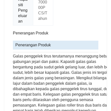
7000
siti
00P
Peng
CS/T
eluar
ahun
an
Penerangan Produk
Penerangan Produk
Galas penggelek tirus terutamanya menanggung beban
gabungan jejari dan paksi. Kapasiti galas galas
bergantung pada sudut gelek gelang luar, dan lebih bes
sudut, lebih besar kapasiti galas. Galas jenis ini tergolo
dalam jenis galas yang berasingan. Mengikut bilangan
lajur dalam badan penggelek dalam galas, ia
dibahagikan kepada galas penggelek tirus tunggal, dua
dan empat baris. Kelegaan galas penggelek tirus satu
baris perlu dilaraskan oleh pengguna semasa
pemasangan. Kelegaan galas roller tirus dua baris dan
empat baris telah diberikan mengikut keperluan