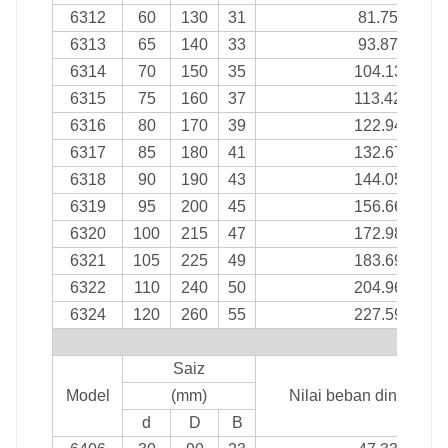
6312
60
130
31
81.75
6313
65
140
33
93.87
6314
70
150
35
104.13
6315
75
160
37
113.42
6316
80
170
39
122.94
6317
85
180
41
132.67
6318
90
190
43
144.05
6319
95
200
45
156.66
6320
100
215
47
172.98
6321
105
225
49
183.69
6322
110
240
50
204.96
6324
120
260
55
227.59
si
Saiz
Model
(mm)
Nilai beban dinamik (
d
D
B