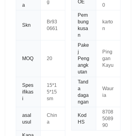
g
OE
a
0
Pem
Br93
bung
karto
Skn
0661
kusa
n
n
Pake
j
Ping
MOQ
20
Peng
gan
angk
Kayu
utan
Tand
Spes
15*1
a
Waur
ifikas
5*15
daga
ia
i
sm
ngan
8708
asal
Chin
Kod
5089
usul
a
HS
90
Kapa