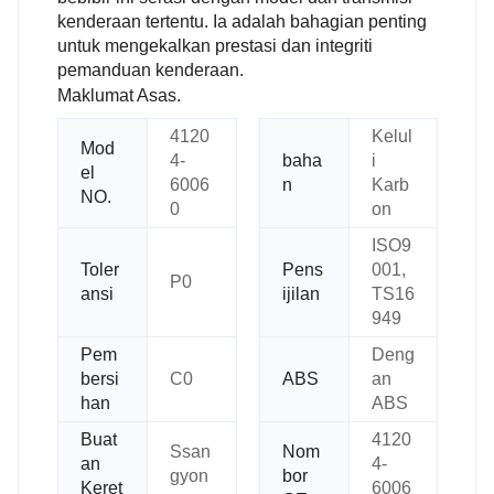
kenderaan tertentu. Ia adalah bahagian penting
untuk mengekalkan prestasi dan integriti
pemanduan kenderaan.
Maklumat Asas.
4120
Kelul
Mod
4-
baha
i
el
6006
n
Karb
NO.
0
on
ISO9
Toler
Pens
001,
P0
ansi
ijilan
TS16
949
Pem
Deng
bersi
C0
ABS
an
han
ABS
Buat
4120
Ssan
Nom
an
4-
gyon
bor
Keret
6006