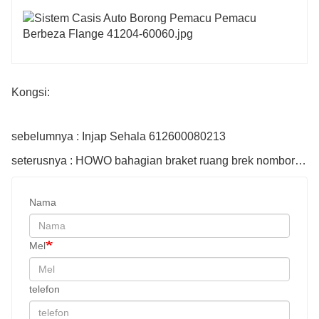
Kongsi:
sebelumnya : Injap Sehala 612600080213
seterusnya : HOWO bahagian braket ruang brek nombor bahagian Az9231340042
Nama
Mel
telefon