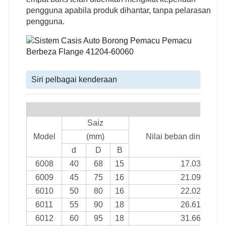
pengguna apabila produk dihantar, tanpa pelarasan
pengguna.
Siri pelbagai kenderaan
60
Saiz
Model
(mm)
Nilai beban dinamik (
d
D
B
6008
40
68
15
17.03
6009
45
75
16
21.09
6010
50
80
16
22.02
6011
55
90
18
26.61
6012
60
95
18
31.66