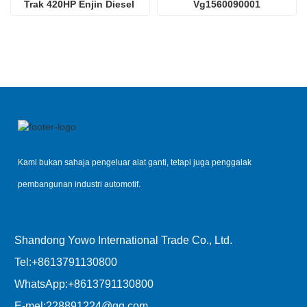
Trak 420HP Enjin Diesel 
Vg1560090001
D12.42
Kami bukan sahaja pengeluar alat ganti, tetapi juga penggalak
pembangunan industri automotif.
Shandong Yowo International Trade Co., Ltd.
Tel:
+8613791130800
WhatsApp:
+8613791130800
E-mel:
228891224@qq.com