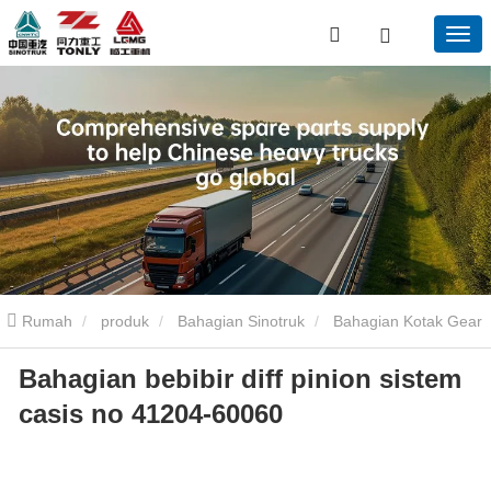
Rumah
produk
Bahagian Sinotruk
Bahagian Kotak Gear
Bahagian bebibir diff pinion sistem
Sinotruk
Bahagian bebibir diff pinion sistem casis no 41204-
casis no 41204-60060
60060