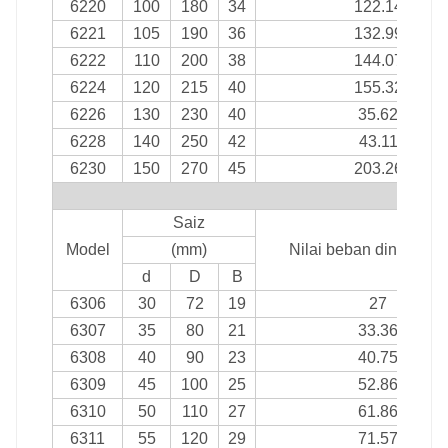
6220
100
180
34
122.14
6221
105
190
36
132.99
6222
110
200
38
144.07
6224
120
215
40
155.32
6226
130
230
40
35.62
6228
140
250
42
43.11
6230
150
270
45
203.26
si
Saiz
Model
(mm)
Nilai beban dinamik (
d
D
B
6306
30
72
19
27
6307
35
80
21
33.36
6308
40
90
23
40.75
6309
45
100
25
52.86
6310
50
110
27
61.86
6311
55
120
29
71.57