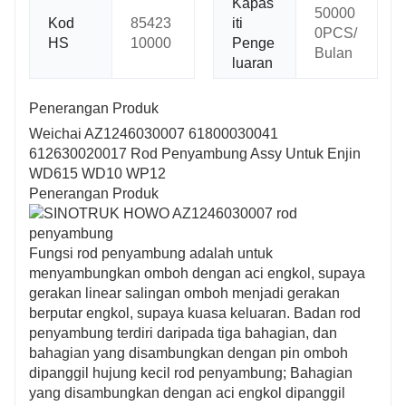
Kapas
50000
Kod
85423
iti
0PCS/
HS
10000
Penge
Bulan
luaran
Penerangan Produk
Weichai AZ1246030007 61800030041
612630020017 Rod Penyambung Assy Untuk Enjin
WD615 WD10 WP12
Penerangan Produk
Fungsi rod penyambung adalah untuk
menyambungkan omboh dengan aci engkol, supaya
gerakan linear salingan omboh menjadi gerakan
berputar engkol, supaya kuasa keluaran. Badan rod
penyambung terdiri daripada tiga bahagian, dan
bahagian yang disambungkan dengan pin omboh
dipanggil hujung kecil rod penyambung; Bahagian
yang disambungkan dengan aci engkol dipanggil