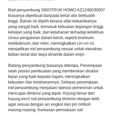
mengurangkan haus dan lusuh pada komponen yang
Rod penyambung SINOTRUK HOWO AZ1246030007
berkaitan.
biasanya diperbuat daripada keluli aloi berkualiti
3. Rintangan Keletihan Cemerlang: Terima kasih
tinggi. Bahan ini dipilih kerana sifat mekanikalnya
kepada struktur dan sifat bahan yang direka dengan
yang sangat baik, termasuk kekuatan tegangan tinggi,
teliti, ia menunjukkan rintangan keletihan yang luar
keliatan yang baik, dan ketahanan terhadap keletihan.
biasa. Ia boleh menahan kitaran pemuatan dan
Unsur pengaloian dalam keluli, seperti kromium,
pemunggahan berulang yang berlaku semasa
molibdenum, dan nikel, meningkatkan ciri-ciri ini,
operasi enjin tanpa tunduk kepada kegagalan
menjadikan rod penyambung sesuai untuk menahan
pramatang, dengan itu mengekalkan integriti dan
beban berat dan daya dinamik dalam enjin.
kefungsian proses pemindahan kuasa enjin dalam
tempoh yang panjang.
Batang penyambung biasanya ditempa. Penempaan
ialah proses pembuatan yang memberikan struktur
bijian yang baik kepada logam, meningkatkan
kekuatan dan ketahanannya. Selepas penempaan,
rod penyambung menjalani operasi pemesinan untuk
mencapai dimensi yang tepat. Hujung besar dan
hujung kecil rod penyambung dimesin dengan teliti
agar sesuai dengan aci engkol dan pin omboh
masing-masing. Kemasan permukaan rod