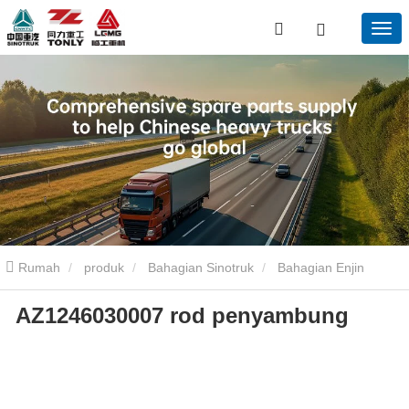
Rumah
produk
Bahagian Sinotruk
Bahagian Enjin
AZ1246030007 rod penyambung
Sinotruk
AZ1246030007 rod penyambung