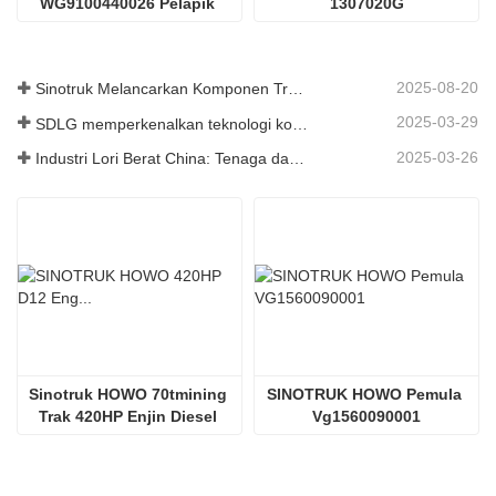
WG9100440026 Pelapik 
1307020G
Brek
2025-08-20
Sinotruk Melancarkan Komponen Trak Tugas Berat Generasi Baharu: Meningkatkan Kecekapan dan Kebolehpercayaan untuk Logistik Global
2025-03-29
SDLG memperkenalkan teknologi komponen trak generasi akan datang untuk meningkatkan kecekapan logistik global
2025-03-26
Industri Lori Berat China: Tenaga dan Eksport Baru sebagai Pemandu Berkembar, dengan Bahagian Tempatan Perusahaan Mempercepat Kenaikannya
Sinotruk HOWO 70tmining 
SINOTRUK HOWO Pemula 
Trak 420HP Enjin Diesel 
Vg1560090001
D12.42