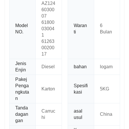
AZ124
60300
07
61800
Model
Waran
6
03004
NO.
ti
Bulan
1
61263
00200
17
Jenis
Diesel
bahan
logam
Enjin
Pakej
Penga
Spesifi
Karton
5KG
ngkuta
kasi
n
Tanda
Carruc
asal
dagan
China
hi
usul
gan