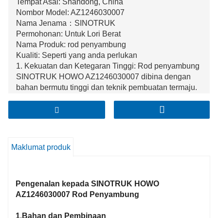
Tempat Asal: Shandong, China
Nombor Model: AZ1246030007
Nama Jenama：SINOTRUK
Permohonan: Untuk Lori Berat
Nama Produk: rod penyambung
Kualiti: Seperti yang anda perlukan
1. Kekuatan dan Ketegaran Tinggi: Rod penyambung
SINOTRUK HOWO AZ1246030007 dibina dengan
bahan bermutu tinggi dan teknik pembuatan termaju.
Ia mempamerkan kekuatan dan ketegaran yang luar
biasa, membolehkannya menahan daya dan tekanan
yang kuat dalam mekanisme salingan enjin,
memastikan penghantaran kuasa yang boleh
dipercayai dan ketahanan jangka panjang.
Maklumat produk
2. Kejuruteraan Tepat dan Kesesuaian Optimum:
Kejuruteraan dengan ketelitian yang teliti, ia
mempunyai dimensi yang tepat dan padanan
Pengenalan kepada SINOTRUK HOWO
sempurna dalam pemasangan enjin. Kesesuaian
AZ1246030007 Rod Penyambung
tepat ini meminimumkan mainan dan getaran,
menyumbang kepada prestasi enjin yang
1.Bahan dan Pembinaan
dipertingkatkan, operasi yang lebih lancar dan