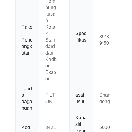
Pem
bung
kusa
n
Pake
Kota
j
k
Spes
89*8
Peng
Stan
ifikas
9*50
angk
dard
i
utan
dan
Kadb
od
Eksp
ort
Tand
a
FILT
asal
Shan
daga
ON
usul
dong
ngan
Kapa
siti
Kod
8421
5000
Peng