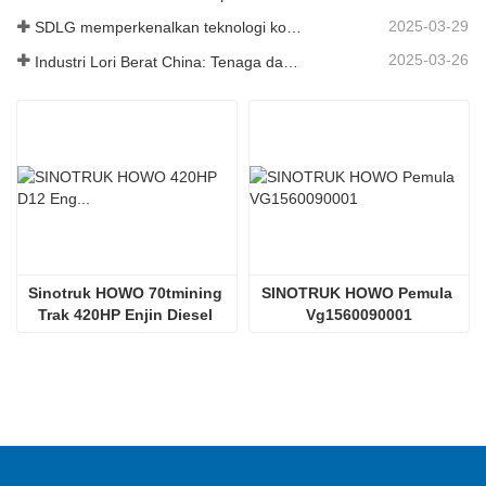
2025-03-29
SDLG memperkenalkan teknologi komponen trak generasi akan datang untuk meningkatkan kecekapan logistik global
2025-03-26
Industri Lori Berat China: Tenaga dan Eksport Baru sebagai Pemandu Berkembar, dengan Bahagian Tempatan Perusahaan Mempercepat Kenaikannya
Sinotruk HOWO 70tmining 
SINOTRUK HOWO Pemula 
Trak 420HP Enjin Diesel 
Vg1560090001
D12.42