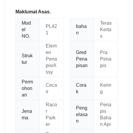
Maklumat Asas.
Mod
Teras
PL42
baha
el
Kerta
1
n
NO.
s
Elem
en
Gred
Pra
Struk
Pena
Pena
Pena
tur
pis/A
pisan
pis
ssy
Perm
Ceca
Cora
Kerin
ohon
ir
k
g
an
Raco
Pena
Peng
Jena
r
pis
elasa
ma
Park
Baha
n
er
n Api