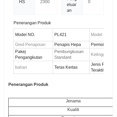
HS
2300
0
eluar
an
Penerangan Produk
Model NO.
PL421
Model Lain N
Gred Penapisan
Penapis Hepa
Permohonan
Pakej
Pembungkusan
Ketinggian
Pengangkutan
Standard
Jenis Penapi
bahan
Teras Kertas
Teraktif
Penerangan Produk
Jenama
Kualiti