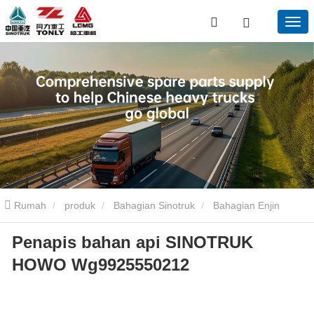
Rumah
produk
Bahagian Sinotruk
Bahagian Enjin
Penapis bahan api SINOTRUK
Sinotruk
Penapis bahan api SINOTRUK HOWO Wg9925550212
HOWO Wg9925550212