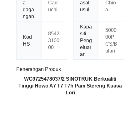
a
Carr
asal
Chin
daga
uchi
usul
a
ngan
Kapa
5000
8542
siti
Kod
00P
3100
Peng
HS
CS/B
00
eluar
ulan
an
Penerangan Produk
WG9725478037/2 SINOTRUK Berkualiti
Tinggi Howo A7 T7 T7h Pam Stereng Kuasa
Lori