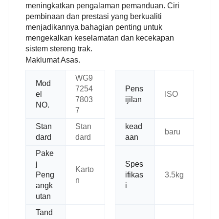
meningkatkan pengalaman pemanduan. Ciri
pembinaan dan prestasi yang berkualiti
menjadikannya bahagian penting untuk
mengekalkan keselamatan dan kecekapan
sistem stereng trak.
Maklumat Asas.
WG9
Mod
7254
Pens
el
ISO
7803
ijilan
NO.
7
Stan
Stan
kead
baru
dard
dard
aan
Pake
j
Spes
Karto
Peng
ifikas
3.5kg
n
angk
i
utan
Tand