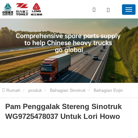
Rumah
produk
Bahagian Sinotruk
Bahagian Enjin
Pam Penggalak Stereng Sinotruk
Sinotruk
Pam Penggalak Stereng Sinotruk WG9725478037
WG9725478037 Untuk Lori Howo
Untuk Lori Howo