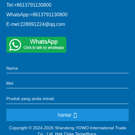
Tel:
+8613791130800
WhatsApp:
+8613791130800
E-mel:
228891224@qq.com
hantar
Copyright © 2024-2026 Shandong YOWO International Trade
Co., Ltd. Hak Cipta Terpelihara.