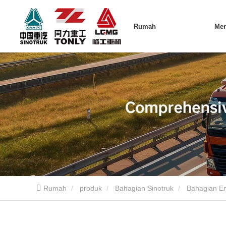
Rumah
Me
Rumah
produk
Bahagian Sinotruk
Bahagian En