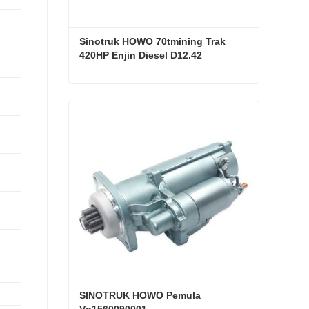
Sinotruk HOWO 70tmining Trak 
420HP Enjin Diesel D12.42
Sinotruk HOWO 70tmining Trak 420HP Enjin Diesel D12.42
Hubungi sekarang
SINOTRUK HOWO Pemula 