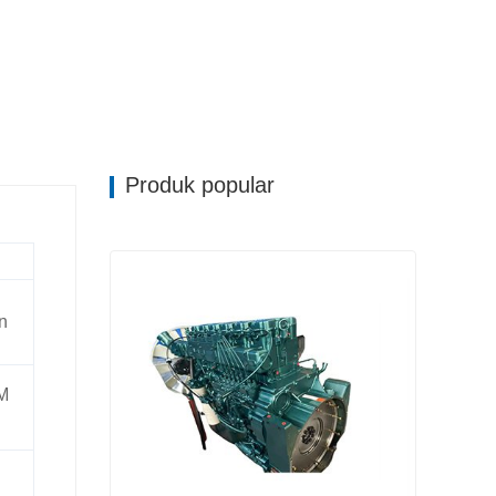
Produk popular
n
EM