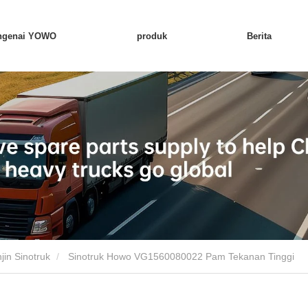
ngenai YOWO
produk
Berita
jin Sinotruk
Sinotruk Howo VG1560080022 Pam Tekanan Tinggi