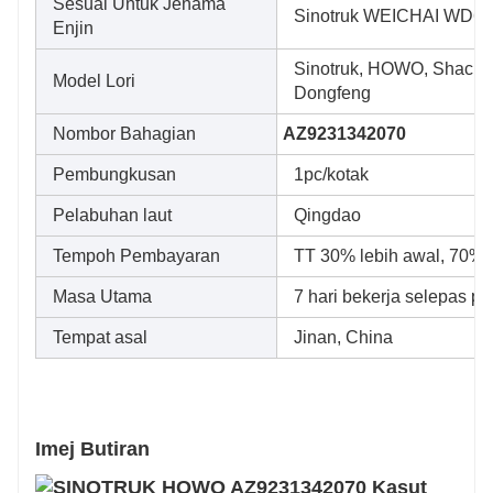
Sesuai Untuk Jenama
Sinotruk WEICHAI WD6
Enjin
Sinotruk, HOWO, Shacma
Model Lori
Dongfeng
Nombor Bahagian
AZ9231342070
Pembungkusan
1pc/kotak
Pelabuhan laut
Qingdao
Tempoh Pembayaran
TT 30% lebih awal, 70% 
Masa Utama
7 hari bekerja selepas p
Tempat asal
Jinan, China
Imej Butiran