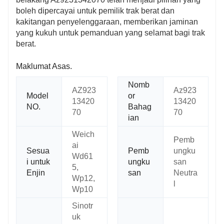
boleh dipercayai untuk pemilik trak berat dan
kakitangan penyelenggaraan, memberikan jaminan
yang kukuh untuk pemanduan yang selamat bagi trak
berat.
Maklumat Asas.
Nomb
AZ923
Az923
Model
or
13420
13420
NO.
Bahag
70
70
ian
Weich
Pemb
ai
Sesua
Pemb
ungku
Wd61
i untuk
ungku
san
5,
Enjin
san
Neutra
Wp12,
l
Wp10
Sinotr
uk