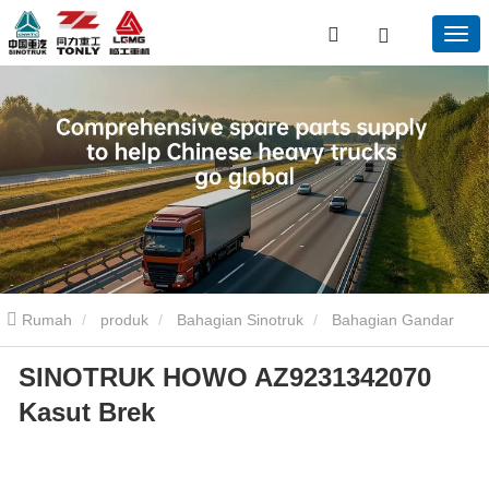
Rumah
produk
Bahagian Sinotruk
Bahagian Gandar
SINOTRUK HOWO AZ9231342070
Sinotruk
SINOTRUK HOWO AZ9231342070 Kasut Brek
Kasut Brek