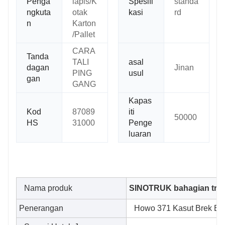
Penga
lapis/K
Spesifi
standa
ngkuta
otak
kasi
rd
n
Karton
/Pallet
CARA
Tanda
TALI
asal
dagan
Jinan
PING
usul
gan
GANG
Kapas
Kod
87089
iti
50000
HS
31000
Penge
luaran
Nama produk
SINOTRUK bahagian trak
Penerangan
Howo 371 Kasut Brek Ba