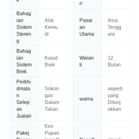
n
Bahag
ian
Alat
Pasar
Asia
Sistem
Kemu
an
Tengg
Steren
di
Utama
ara
g
Bahag
ian
Kasut
Waran
12
Sistem
Brek
ti
Bulan
Brek
Perkhi
dmata
Sokon
seperti
n
gan
yang
warna
Selep
Dalam
Ditunj
as
Talian
ukkan
Jualan
Kes
Pakej
Papan