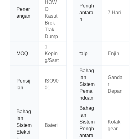
HOW
Pengh
Pener
O
antara
7 Hari
angan
Kasut
n
Brek
Trak
Dump
1
MOQ
Kepin
taip
Enjin
g/Sset
Bahag
ian
Ganda
Pensiji
ISO90
Sistem
r
lan
01
Pema
Depan
nduan
Bahag
Bahag
ian
ian
Sistem
Kotak
Sistem
Bateri
Pengh
gear
Elektri
antara
k