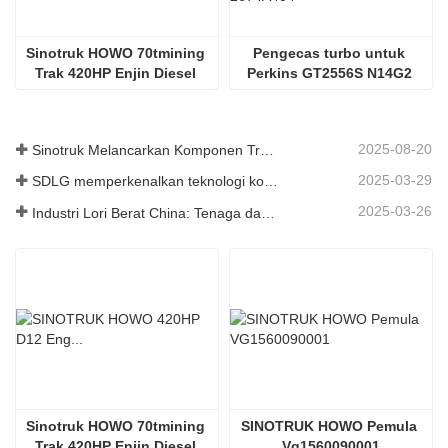
Sinotruk HOWO 70tmining 
Pengecas turbo untuk 
Trak 420HP Enjin Diesel 
Perkins GT2556S N14G2 
D12.42
T64801017
2025-08-20
Sinotruk Melancarkan Komponen Trak Tugas Berat Generasi Baharu: Meningkatkan Kecekapan dan Kebolehpercayaan untuk Logistik Global
2025-03-29
SDLG memperkenalkan teknologi komponen trak generasi akan datang untuk meningkatkan kecekapan logistik global
2025-03-26
Industri Lori Berat China: Tenaga dan Eksport Baru sebagai Pemandu Berkembar, dengan Bahagian Tempatan Perusahaan Mempercepat Kenaikannya
Sinotruk HOWO 70tmining 
SINOTRUK HOWO Pemula 
Trak 420HP Enjin Diesel 
Vg1560090001